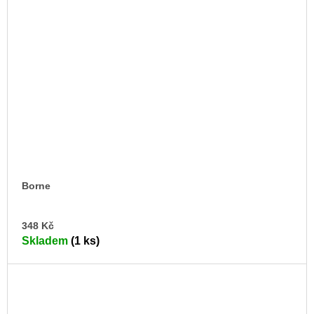
Borne
DO
348 Kč
KO
Skladem
(1 ks)