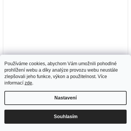
Používáme cookies, abychom Vám umožnili pohodlné
Masky bohů 1
prohlížení webu a díky analýze provozu webu neustále
Primitivní mytologie
zlepšovali jeho funkce, výkon a použitelnost. Více
DO
798 Kč
informací
zde
.
KO
Skladem
(3 ks)
Nastavení
Souhlasím