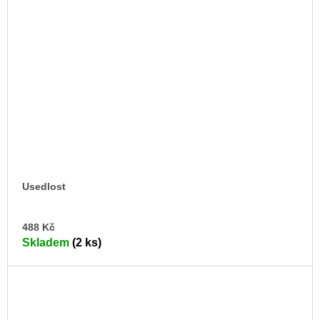
Usedlost
DO
488 Kč
KO
Skladem
(2 ks)