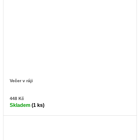
Večer v ráji
DO
448 Kč
KO
Skladem
(1 ks)