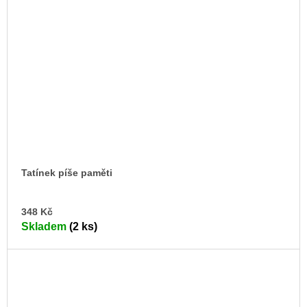
Tatínek píše paměti
DO
348 Kč
KO
Skladem
(2 ks)