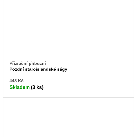
Přízrační příbuzní
Pozdní staroislandské ságy
DO
448 Kč
KO
Skladem
(3 ks)