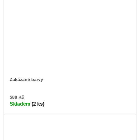
Zakázané barvy
DO
588 Kč
KO
Skladem
(2 ks)