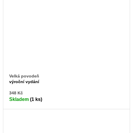
Velká povodeň
výroční vydání
DO
348 Kč
KO
Skladem
(1 ks)