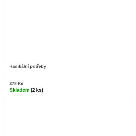
Radikální potřeby
DO
378 Kč
KO
Skladem
(2 ks)