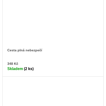
Cesta plná nebezpečí
DO
348 Kč
KO
Skladem
(2 ks)