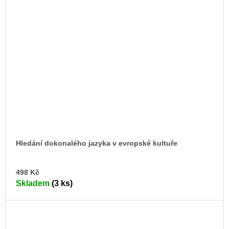
Hledání dokonalého jazyka v evropské kultuře
DO
498 Kč
KO
Skladem
(3 ks)