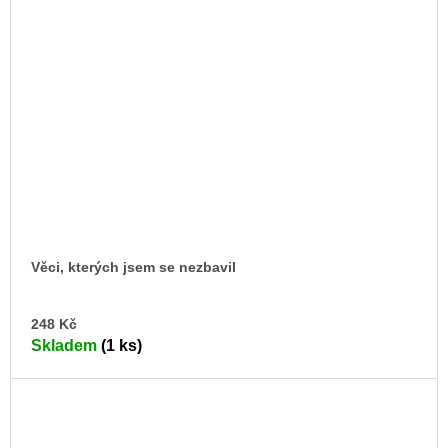
Věci, kterých jsem se nezbavil
DO
248 Kč
KO
Skladem
(1 ks)