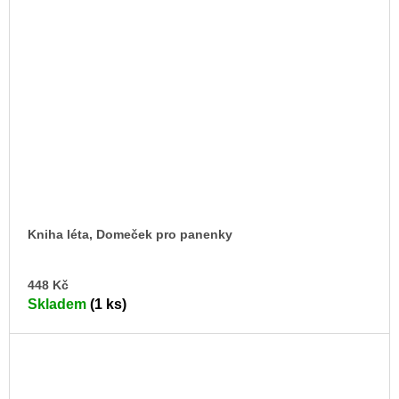
Kniha léta, Domeček pro panenky
DO
448 Kč
KO
Skladem
(1 ks)