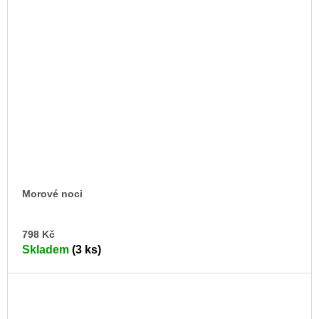
Morové noci
DO
798 Kč
KO
Skladem
(3 ks)