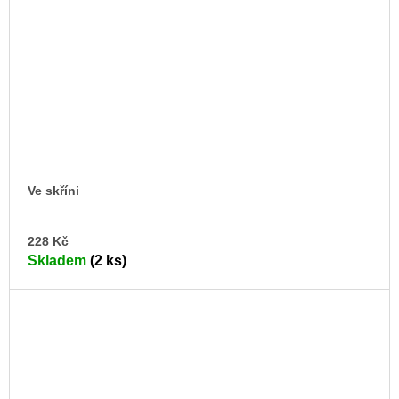
Ve skříni
DO
228 Kč
KO
Skladem
(2 ks)