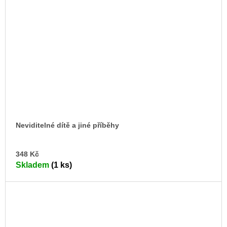
Neviditelné dítě a jiné příběhy
DO
348 Kč
KO
Skladem
(1 ks)