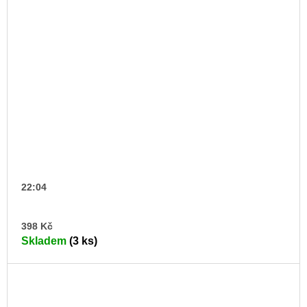
22:04
DO
398 Kč
KO
Skladem
(3 ks)