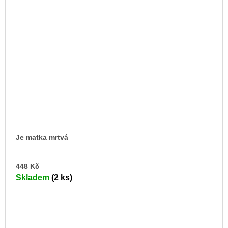
Je matka mrtvá
DO
448 Kč
KO
Skladem
(2 ks)