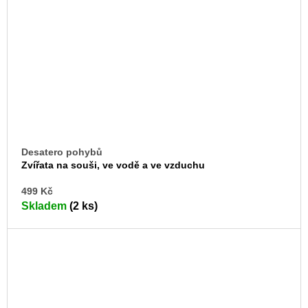
Desatero pohybů
Zvířata na souši, ve vodě a ve vzduchu
DO
499 Kč
KO
Skladem
(2 ks)