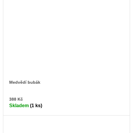
Medvědí bubák
DO
388 Kč
KO
Skladem
(1 ks)