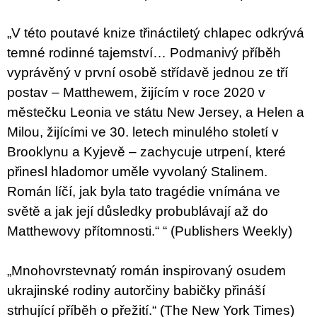
„V této poutavé knize třináctiletý chlapec odkrývá
temné rodinné tajemství… Podmanivý příběh
vyprávěný v první osobě střídavě jednou ze tří
postav – Matthewem, žijícím v roce 2020 v
městečku Leonia ve státu New Jersey, a Helen a
Milou, žijícími ve 30. letech minulého století v
Brooklynu a Kyjevě – zachycuje utrpení, které
přinesl hladomor uměle vyvolaný Stalinem.
Román líčí, jak byla tato tragédie vnímána ve
světě a jak její důsledky probublávají až do
Matthewovy přítomnosti.“ “ (Publishers Weekly)
„Mnohovrstevnatý román inspirovaný osudem
ukrajinské rodiny autorčiny babičky přináší
strhující příběh o přežití.“ (The New York Times)