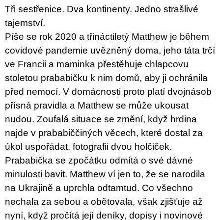
u
Tři sestřenice. Dva kontinenty. Jedno strašlivé
j
tajemství.
e
m
Píše se rok 2020 a třináctiletý Matthew je během
e
covidové pandemie uvězněný doma, jeho táta trčí
ve Francii a maminka přestěhuje chlapcovu
JMÉNO
380
stoletou prababičku k nim domů, aby ji ochránila
Kč
před nemocí. V domácnosti proto platí dvojnásob
přísná pravidla a Matthew se může ukousat
nudou. Zoufalá situace se změní, když hrdina
najde v prababiččiných věcech, které dostal za
úkol uspořádat, fotografii dvou holčiček.
Prababička se zpočátku odmítá o své dávné
minulosti bavit. Matthew ví jen to, že se narodila
na Ukrajině a uprchla odtamtud. Co všechno
nechala za sebou a obětovala, však zjišťuje až
nyní, když pročítá její deníky, dopisy i novinové