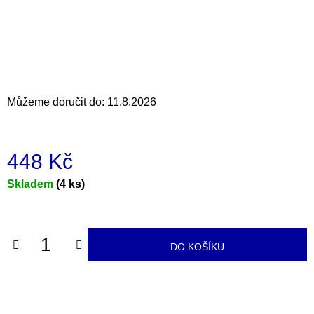
a
j
í
t
?
Můžeme doručit do:
11.8.2026
448 Kč
HLEDAT
Měrná
Skladem
(4 ks)
cena:
D
o
DO KOŠÍKU
p
o
r
u
č