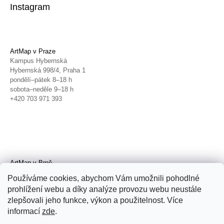
Instagram
ArtMap v Praze
Kampus Hybernská
Hybernská 998/4, Praha 1
pondělí–pátek 8–18 h
sobota–neděle 9–18 h
+420 703 971 393
ArtMap v Brně
Galerie TIC
Používáme cookies, abychom Vám umožnili pohodlné
Radnická 4, Brno
prohlížení webu a díky analýze provozu webu neustále
úterý–pátek 11–19 h
zlepšovali jeho funkce, výkon a použitelnost. Více
sobota 14–19 h
+420 702 152 298
informací
zde
.