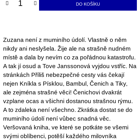
u
DO KOŠÍKU
j
e
m
e
Zuzana není z muminího údolí. Vlastně o něm
ARTMAT
KRABIČKA
nikdy ani neslyšela. Žije ale na strašně nudném
ARTMAT
KRABIČKA
místě a dala by nevím co za pořádnou katastrofu.
200
A tak jí osud a Tove Janssonová vyjdou vstříc. Na
Kč
stránkách Příliš nebezpečné cesty vás čekají
nejen Kníkla s Písklou, Bambul, Čenich a Tiky,
ale zejména strašné věci! Čenichovi dvakrát
vzplane ocas a všichni dostanou strašnou rýmu.
A to zdaleka není všechno. Zkrátka dostat se do
muminího údolí není vůbec snadná věc.
Veršovaná kniha, ve které se potkáte se všemi
svými oblíbenci, potěší každého milovníka