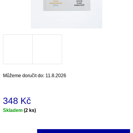
a
j
í
t
?
HLEDAT
Můžeme doručit do:
11.8.2026
D
348 Kč
o
p
Měrná
Skladem
(2 ks)
o
cena:
r
u
č