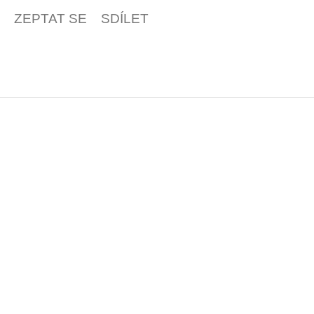
ZEPTAT SE
SDÍLET
Z
á
p
a
t
í