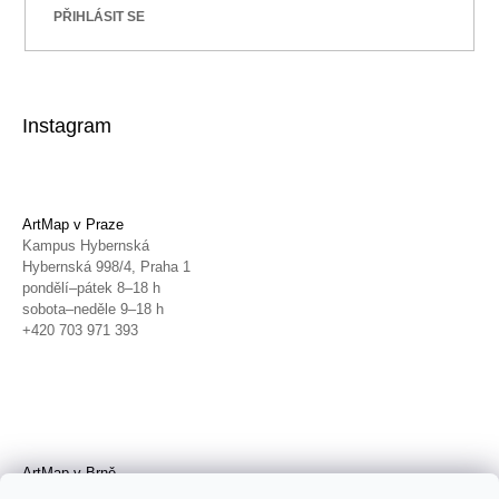
PŘIHLÁSIT SE
Instagram
ArtMap v Praze
Kampus Hybernská
Hybernská 998/4, Praha 1
pondělí–pátek 8–18 h
sobota–neděle 9–18 h
+420 703 971 393
ArtMap v Brně
Galerie TIC