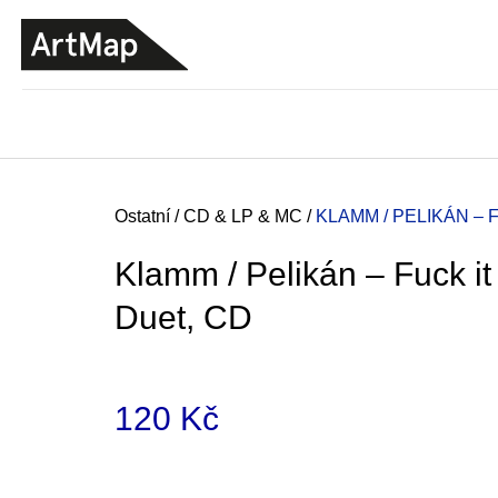
K
Přejít
o
na
ZPĚT
ZPĚT
DO
DO
obsah
š
OBCHODU
OBCHODU
í
k
Domů
Ostatní
/
CD & LP & MC
/
KLAMM / PELIKÁN – 
Klamm / Pelikán – Fuck it
Duet, CD
120 Kč
Měrná
JMÉNO
cena:
380 Kč