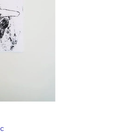
Í KLIMA
č
MC