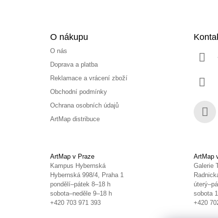
O nákupu
Konta
O nás
Doprava a platba
Reklamace a vrácení zboží
Obchodní podmínky
Ochrana osobních údajů
ArtMap distribuce
Face
ArtMap v Praze
ArtMap 
Kampus Hybernská
Galerie 
Hybernská 998/4, Praha 1
Radnická
pondělí–pátek 8–18 h
úterý–pá
sobota–neděle 9–18 h
sobota 
+420 703 971 393
+420 70