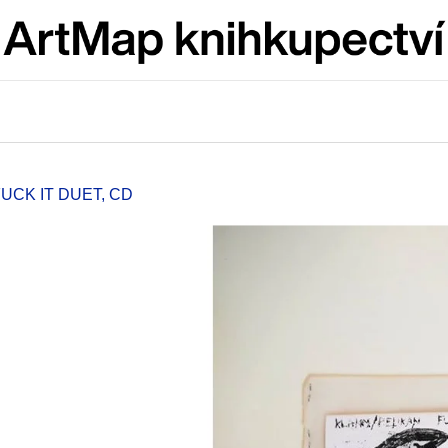
Co potřebujete najít?
HLEDAT
FUCK IT DUET, CD
Doporučujeme
ARTMAT KRABIČKA
VÝVAR
ARTMAT KRABIČKA
NEJEN ROMSK