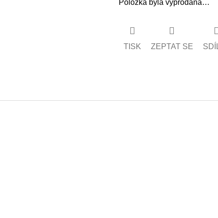
Položka byla vyprodána…
TISK
ZEPTAT SE
SDÍ