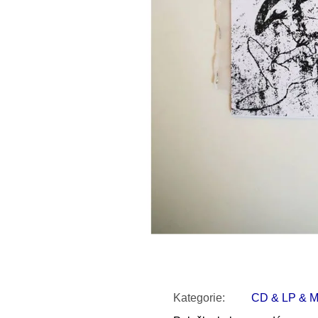
SNESITELNĚJŠ
200 Kč
300 Kč
Původně:
350 K
Kategorie
:
CD & LP & 