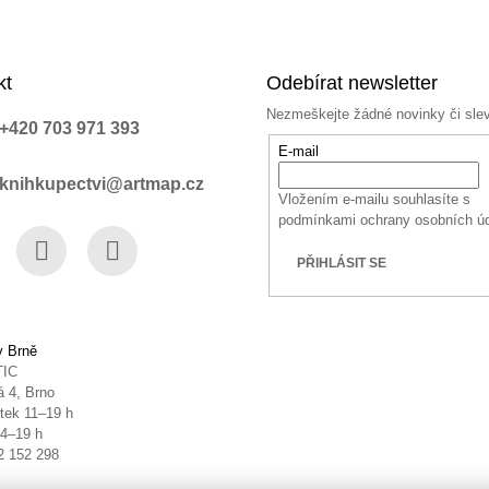
kt
Odebírat newsletter
Nezmeškejte žádné novinky či sle
+420 703 971 393
E-mail
knihkupectvi@artmap.cz
Vložením e-mailu souhlasíte s
podmínkami ochrany osobních ú
PŘIHLÁSIT SE
book
Instagram
YouTube
v Brně
TIC
 4, Brno
tek 11–19 h
14–19 h
2 152 298