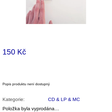
a
j
í
t
?
150 Kč
Měrná
HLEDAT
cena:
D
Popis produktu není dostupný
o
p
o
Kategorie
:
CD & LP & MC
r
u
Položka byla vyprodána…
č