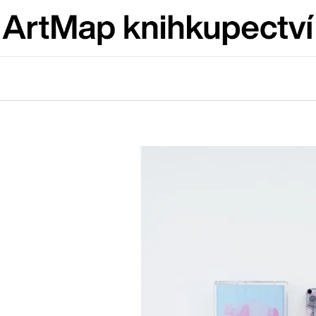
Co potřebujete najít?
HLEDAT
Doporučujeme
ARTMAT KRABIČKA
VÝVAR
ARTMAT KRABIČKA
NEJEN ROMSK