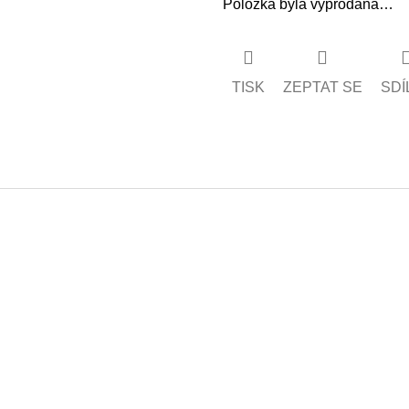
Položka byla vyprodána…
TISK
ZEPTAT SE
SDÍ