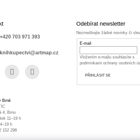
kt
Odebírat newsletter
Nezmeškejte žádné novinky či sle
+420 703 971 393
E-mail
knihkupectvi@artmap.cz
Vložením e-mailu souhlasíte s
podmínkami ochrany osobních ú
PŘIHLÁSIT SE
book
Instagram
YouTube
v Brně
TIC
 4, Brno
tek 11–19 h
14–19 h
2 152 298