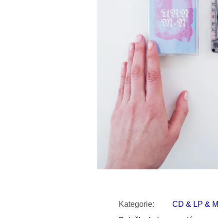
SNESITELNĚJŠ
200 Kč
300 Kč
Původně:
350 K
Kategorie
:
CD & LP & 