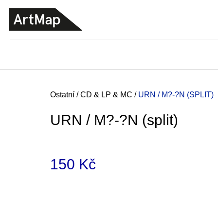
K
Přejít
o
na
ZPĚT
ZPĚT
DO
DO
obsah
š
OBCHODU
OBCHODU
í
k
Domů
Ostatní
/
CD & LP & MC
/
URN / M?-?N (SPLIT)
URN / M?-?N (split)
150 Kč
Měrná
cena:
JMÉNO
380 Kč