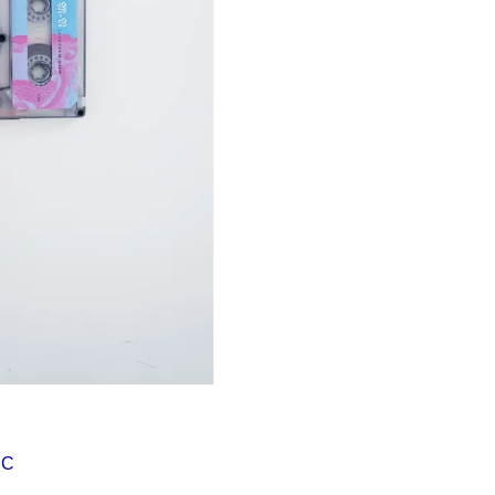
Í KLIMA
č
MC