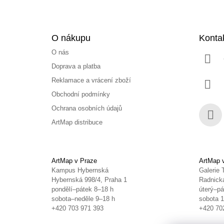
O nákupu
Konta
O nás
Doprava a platba
Reklamace a vrácení zboží
Obchodní podmínky
Ochrana osobních údajů
ArtMap distribuce
Face
ArtMap v Praze
ArtMap 
Kampus Hybernská
Galerie 
Hybernská 998/4, Praha 1
Radnická
pondělí–pátek 8–18 h
úterý–pá
sobota–neděle 9–18 h
sobota 
+420 703 971 393
+420 70