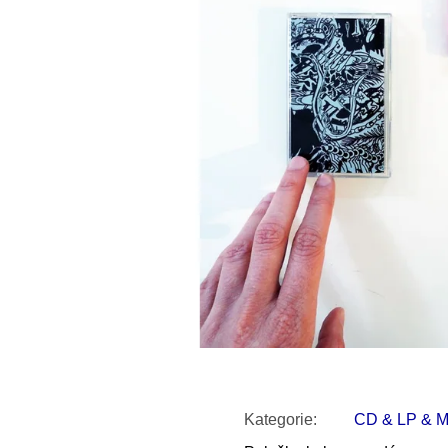
SNESITELNĚJŠ
200 Kč
300 Kč
Původně:
350 K
Kategorie
:
CD & LP & 