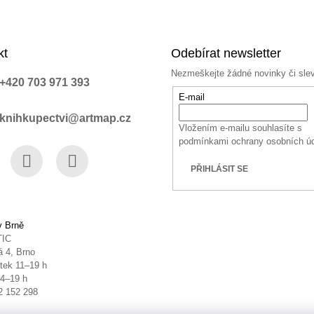
kt
Odebírat newsletter
Nezmeškejte žádné novinky či sle
+420 703 971 393
E-mail
knihkupectvi@artmap.cz
Vložením e-mailu souhlasíte s
podmínkami ochrany osobních ú
PŘIHLÁSIT SE
book
Instagram
YouTube
v Brně
TIC
 4, Brno
tek 11–19 h
14–19 h
2 152 298