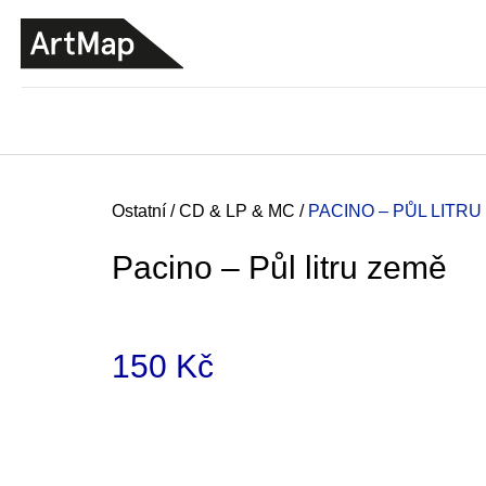
K
Přejít
o
na
ZPĚT
ZPĚT
DO
DO
obsah
š
OBCHODU
OBCHODU
í
k
Domů
Ostatní
/
CD & LP & MC
/
PACINO – PŮL LITRU
Pacino – Půl litru země
150 Kč
Měrná
cena:
JMÉNO
380 Kč