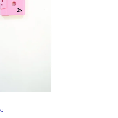
Í KLIMA
č
MC