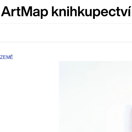
Co potřebujete najít?
HLEDAT
 ZEMĚ
Doporučujeme
ARTMAT KRABIČKA
VÝVAR
ARTMAT KRABIČKA
NEJEN ROMSK