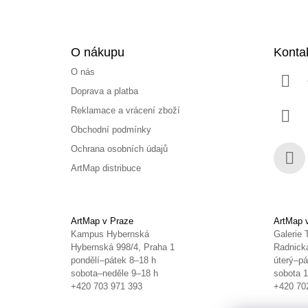
O nákupu
Konta
O nás
Doprava a platba
Reklamace a vrácení zboží
Obchodní podmínky
Ochrana osobních údajů
ArtMap distribuce
Face
ArtMap v Praze
ArtMap 
Kampus Hybernská
Galerie 
Hybernská 998/4, Praha 1
Radnická
pondělí–pátek 8–18 h
úterý–pá
sobota–neděle 9–18 h
sobota 
+420 703 971 393
+420 70