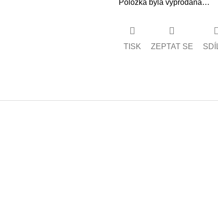
Položka byla vyprodána…
TISK
ZEPTAT SE
SDÍ