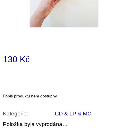
a
j
í
t
?
130 Kč
Měrná
HLEDAT
cena:
D
Popis produktu není dostupný
o
p
o
Kategorie
:
CD & LP & MC
r
u
Položka byla vyprodána…
č