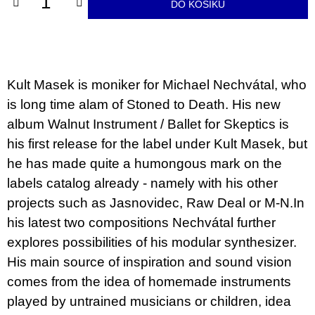
DO KOŠÍKU
u
j
e
m
e
Kult Masek is moniker for Michael Nechvátal, who
JMÉNO
is long time alam of Stoned to Death. His new
380
Kč
album Walnut Instrument / Ballet for Skeptics is
his first release for the label under Kult Masek, but
he has made quite a humongous mark on the
labels catalog already - namely with his other
projects such as Jasnovidec, Raw Deal or M-N.In
his latest two compositions Nechvátal further
explores possibilities of his modular synthesizer.
His main source of inspiration and sound vision
comes from the idea of homemade instruments
played by untrained musicians or children, idea