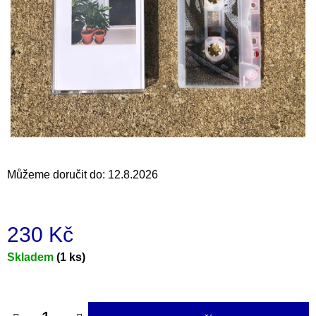
a
j
í
t
?
HLEDAT
Můžeme doručit do:
12.8.2026
D
230 Kč
o
p
Měrná
Skladem
(1 ks)
o
cena:
r
u
č