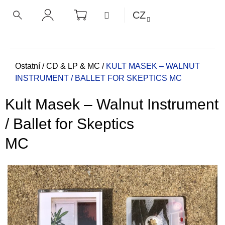
K
Přejít
NÁKUPNÍ
MENU
CZ
KOŠÍK
o
na
ZPĚT
ZPĚT
HLEDAT
PŘIHLÁŠENÍ
obsah
š
í
C
k
o
Domů
Ostatní
/
CD & LP & MC
/
KULT MASEK – WALNUT
INSTRUMENT / BALLET FOR SKEPTICS
MC
p
o
Kult Masek – Walnut Instrument
t
ř
/ Ballet for Skeptics
e
MC
b
u
j
e
t
e
n