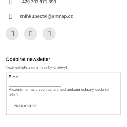
+420 703 971 393
knihkupectvi@artmap.cz
Facebook
Instagram
YouTube
Odebírat newsletter
Nezmeškejte žádné novinky či slevy!
E-mail
Vložením e-mailu souhlasíte s
podmínkami ochrany osobních
údajů
PŘIHLÁSIT SE