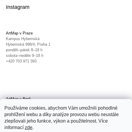
Instagram
ArtMap v Praze
Kampus Hybernská
Hybernská 998/4, Praha 1
pondělí–pátek 8–18 h
sobota–neděle 9–18 h
+420 703 971 393
ArtMap v Brně
Galerie TIC
Používáme cookies, abychom Vám umožnili pohodlné
Radnická 4, Brno
prohlížení webu a díky analýze provozu webu neustále
úterý–pátek 11–19 h
zlepšovali jeho funkce, výkon a použitelnost. Více
sobota 14–19 h
+420 702 152 298
informací
zde
.