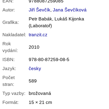
EAN
:
9788087259085
Autor
:
Jiří Ševčík
,
Jana Ševčíková
Petr Babák, Lukáš Kijonka
Grafika
:
(Laboratoř)
Nakladatel
:
tranzit.cz
Rok
2010
vydání
:
ISBN
:
978-80-87259-08-5
Jazyk
:
česky
Počet
589
stran
:
Typ vazby
:
brožovaná
Formát
:
15 × 21 cm