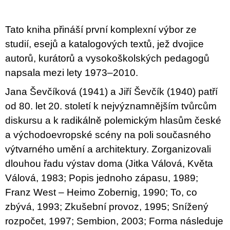
u
j
e
Tato kniha přináší první komplexní výbor ze
m
e
studií, esejů a katalogových textů, jež dvojice
autorů, kurátorů a vysokoškolských pedagogů
TEORIE
napsala mezi lety 1973–2010.
FIKCE
JAKO
Jana Ševčíková (1941) a Jiří Ševčík (1940) patří
ODNOSNÉ
TAŠKY
od 80. let 20. století k nejvýznamnějším tvůrcům
100
diskursu a k radikálně polemickým hlasům české
Kč
a východoevropské scény na poli současného
výtvarného umění a architektury. Zorganizovali
dlouhou řadu výstav doma (Jitka Válová, Květa
Válová, 1983; Popis jednoho zápasu, 1989;
Franz West – Heimo Zobernig, 1990; To, co
zbývá, 1993; Zkušební provoz, 1995; Snížený
rozpočet, 1997; Sembion, 2003; Forma následuje