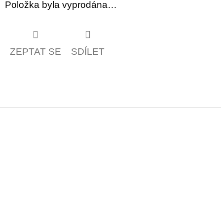
Položka byla vyprodána…
ZEPTAT SE
SDÍLET
Z
á
p
a
t
í