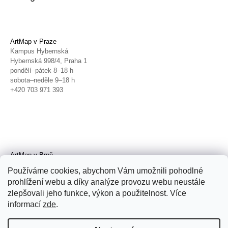
ArtMap v Praze
Kampus Hybernská
Hybernská 998/4, Praha 1
pondělí–pátek 8–18 h
sobota–neděle 9–18 h
+420 703 971 393
ArtMap v Brně
Galerie TIC
Používáme cookies, abychom Vám umožnili pohodlné
Radnická 4, Brno
prohlížení webu a díky analýze provozu webu neustále
úterý–pátek 11–19 h
zlepšovali jeho funkce, výkon a použitelnost. Více
sobota 14–19 h
+420 702 152 298
informací
zde
.