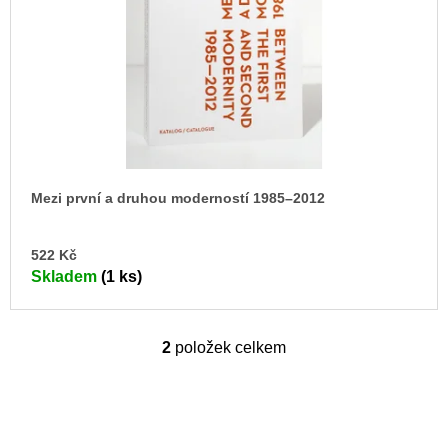
Mezi první a druhou moderností 1985–2012
DO
522 Kč
KO
Skladem
(1 ks)
2
položek celkem
O
v
l
á
d