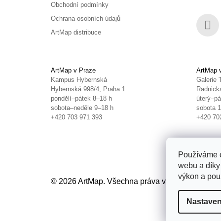
Obchodní podmínky
Ochrana osobních údajů
ArtMap distribuce
Face
ArtMap v Praze
ArtMap 
Kampus Hybernská
Galerie 
Hybernská 998/4, Praha 1
Radnická
pondělí–pátek 8–18 h
úterý–pá
sobota–neděle 9–18 h
sobota 
+420 703 971 393
+420 70
Používáme c
webu a díky
výkon a použ
© 2026 ArtMap. Všechna práva vyhrazena.
Uprav
Nastaven