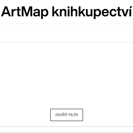
Co potřebujete najít?
HLEDAT
Doporučujeme
ZAVŘÍT FILTR
ARTMAT KRABIČKA
VÝVAR
ARTMAT KRABIČKA
NEJEN ROMSK