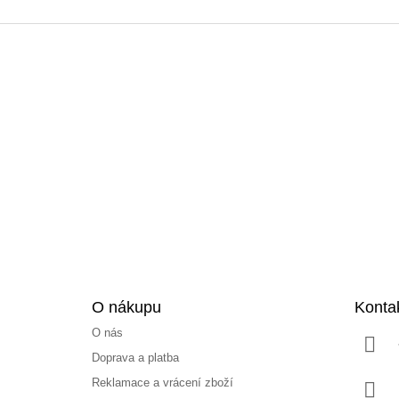
Z
á
p
a
t
í
O nákupu
Konta
O nás
Doprava a platba
Reklamace a vrácení zboží