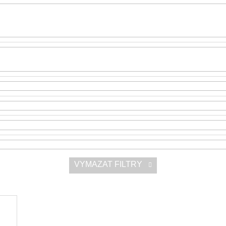
SNESITELNĚJŠ
200 Kč
300 Kč
Původně:
350 K
VYMAZAT FILTRY