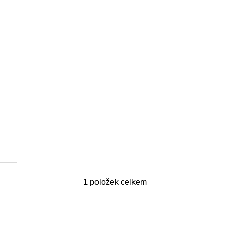
1
položek celkem
O
v
l
á
d