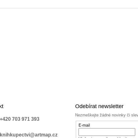
a
c
í
p
r
v
k
y
v
ý
p
i
s
u
kt
Odebírat newsletter
Nezmeškejte žádné novinky či sle
+420 703 971 393
E-mail
knihkupectvi@artmap.cz