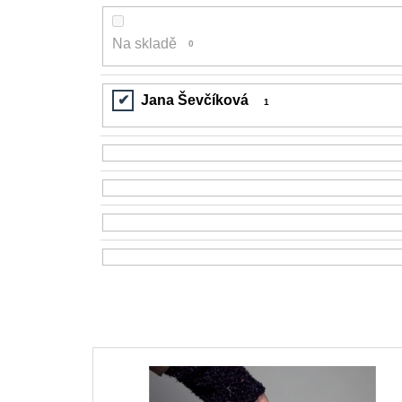
Na skladě
0
Jana Ševčíková
1
V
ý