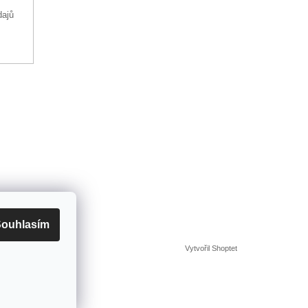
dajů
ouhlasím