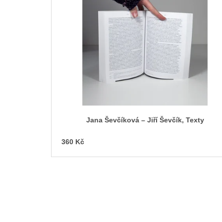
p
i
s
p
r
o
d
u
k
t
Jana Ševčíková – Jiří Ševčík, Texty
ů
360 Kč