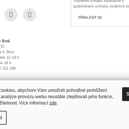
Vložením e-mailu souhlasíte s
podmínkami ochrany osobních ú
PŘIHLÁSIT SE
book
Instagram
YouTube
v Brně
TIC
 4, Brno
tek 11–19 h
14–19 h
2 152 298
ookies, abychom Vám umožnili pohodlné prohlížení
S
 analýze provozu webu neustále zlepšovali jeho funkce,
itelnost. Více informací
zde
.
it nastavení cookies
í