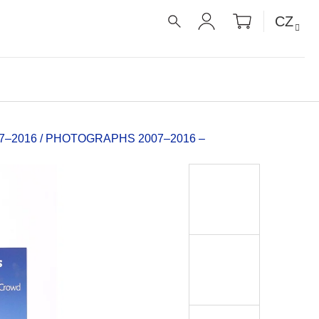
NÁKUPNÍ
CZ
KOŠÍK
HLEDAT
PŘIHLÁŠENÍ
–2016 / PHOTOGRAPHS 2007–2016 –
É RECEPTY PRO