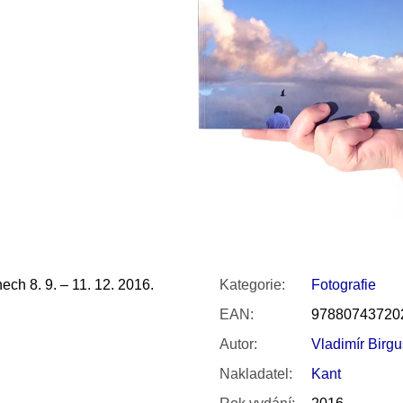
SNESITELNĚJŠ
200 Kč
300 Kč
Původně:
350 K
nech 8. 9.
– 11. 12. 2016.
Kategorie
:
Fotografie
EAN
:
97880743720
Autor
:
Vladimír Birgu
Nakladatel
:
Kant