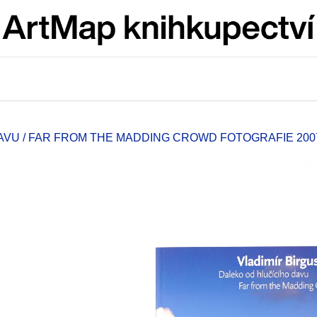
Co potřebujete najít?
HLEDAT
VU / FAR FROM THE MADDING CROWD FOTOGRAFIE 2007
Doporučujeme
ARTMAT KRABIČKA
VÝVAR
ARTMAT KRABIČKA
NEJEN ROMSK