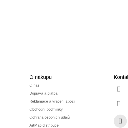
Z
á
p
a
t
í
O nákupu
Konta
O nás
Doprava a platba
Reklamace a vrácení zboží
Obchodní podmínky
Ochrana osobních údajů
ArtMap distribuce