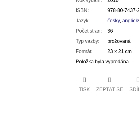
Rok vydání
:
2016
ISBN
:
978-80-7437-
Jazyk
:
česky
,
anglick
Počet stran
:
36
Typ vazby
:
brožovaná
Formát
:
23 × 21 cm
Položka byla vyprodána…
TISK
ZEPTAT SE
SDÍ