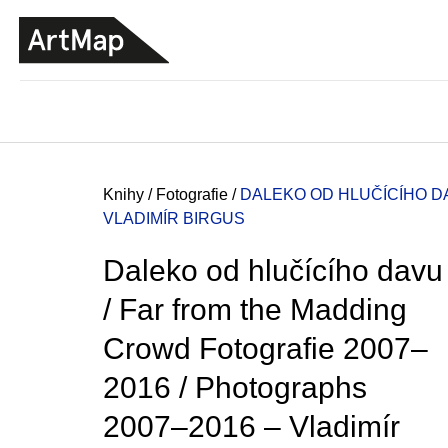
K
Přejít
o
na
ZPĚT
ZPĚT
DO
DO
obsah
š
OBCHODU
OBCHODU
í
k
Domů
Knihy
/
Fotografie
/
DALEKO OD HLUČÍCÍHO DA
VLADIMÍR BIRGUS
Daleko od hlučícího davu
/ Far from the Madding
Crowd Fotografie 2007–
2016 / Photographs
2007–2016 – Vladimír
JMÉNO
380 Kč