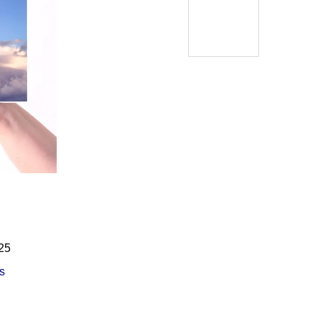
Í KLIMA
č
25
s