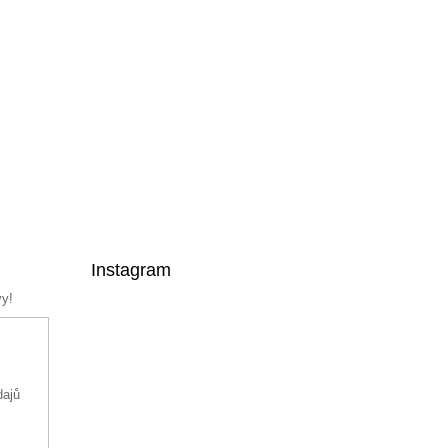
Instagram
vy!
dajů