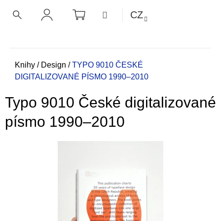
K
Přejít
NÁKUPNÍ
MENU
CZ
KOŠÍK
o
na
ZPĚT
ZPĚT
HLEDAT
PŘIHLÁŠENÍ
obsah
š
í
C
k
o
Domů
Knihy
/
Design
/
TYPO 9010 ČESKÉ
DIGITALIZOVANÉ PÍSMO 1990–2010
p
o
Typo 9010 České digitalizované
t
ř
písmo 1990–2010
e
b
u
j
e
t
e
n