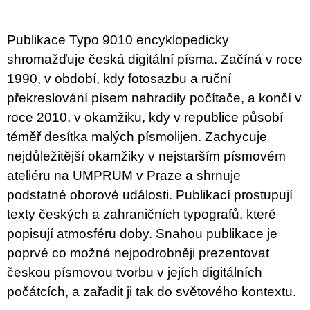
u
j
e
Publikace Typo 9010 encyklopedicky
m
e
shromažďuje česká digitální písma. Začíná v roce
1990, v období, kdy fotosazbu a ruční
PŘIŠEL
překreslování písem nahradily počítače, a končí v
ČAS
NA
roce 2010, v okamžiku, kdy v republice působí
DRUHOU
téměř desítka malých písmolijen. Zachycuje
:
SMĚNU
nejdůležitější okamžiky v nejstarším písmovém
VÝBĚR
Z
ateliéru na UMPRUM v Praze a shrnuje
TEXTŮ
podstatné oborové události. Publikací prostupují
2022 –
2025
texty českých a zahraničních typografů, které
350
popisují atmosféru doby. Snahou publikace je
Kč
poprvé co možná nejpodrobněji prezentovat
českou písmovou tvorbu v jejích digitálních
počátcích, a zařadit ji tak do světového kontextu.