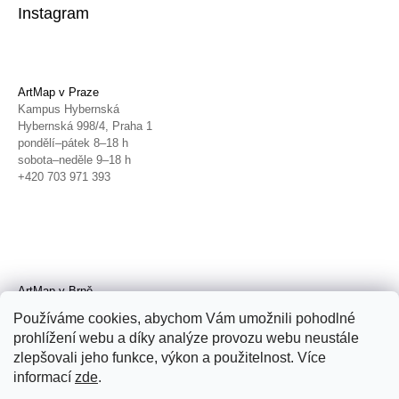
Instagram
ArtMap v Praze
Kampus Hybernská
Hybernská 998/4, Praha 1
pondělí–pátek 8–18 h
sobota–neděle 9–18 h
+420 703 971 393
ArtMap v Brně
Galerie TIC
Používáme cookies, abychom Vám umožnili pohodlné
Radnická 4, Brno
prohlížení webu a díky analýze provozu webu neustále
úterý–pátek 11–19 h
zlepšovali jeho funkce, výkon a použitelnost. Více
sobota 14–19 h
+420 702 152 298
informací
zde
.