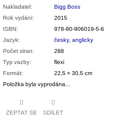
Nakladatel
:
Bigg Boss
Rok vydání
:
2015
ISBN
:
978-80-906019-5-6
Jazyk
:
česky
,
anglicky
Počet stran
:
288
Typ vazby
:
flexi
Formát
:
22,5 × 30,5 cm
Položka byla vyprodána…
ZEPTAT SE
SDÍLET