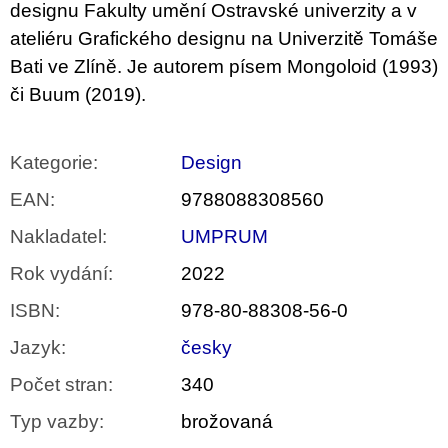
designu Fakulty umění Ostravské univerzity a v
ateliéru Grafického designu na Univerzitě Tomáše
Bati ve Zlíně. Je autorem písem Mongoloid (1993)
či Buum (2019).
Kategorie
:
Design
EAN
:
9788088308560
Nakladatel
:
UMPRUM
Rok vydání
:
2022
ISBN
:
978-80-88308-56-0
Jazyk
:
česky
Počet stran
:
340
Typ vazby
:
brožovaná