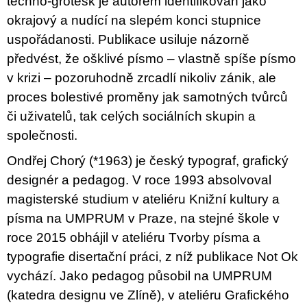
techno-grotesk je autorem identifikován jako
okrajový a nudící na slepém konci stupnice
uspořádanosti. Publikace usiluje názorně
předvést, že ošklivé písmo – vlastně spíše písmo
v krizi – pozoruhodně zrcadlí nikoliv zánik, ale
proces bolestivé proměny jak samotných tvůrců
či uživatelů, tak celých sociálních skupin a
společnosti.
Ondřej Chorý (*1963) je český typograf, grafický
designér a pedagog. V roce 1993 absolvoval
magisterské studium v ateliéru Knižní kultury a
písma na UMPRUM v Praze, na stejné škole v
roce 2015 obhájil v ateliéru Tvorby písma a
typografie disertační práci, z níž publikace Not Ok
vychází. Jako pedagog působil na UMPRUM
(katedra designu ve Zlíně), v ateliéru Grafického