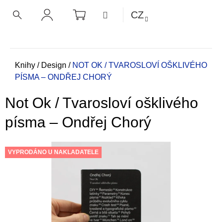
K
Přejít
NÁKUPNÍ
MENU
CZ
KOŠÍK
o
na
ZPĚT
ZPĚT
HLEDAT
PŘIHLÁŠENÍ
obsah
š
í
C
k
o
Domů
Knihy
/
Design
/
NOT OK / TVAROSLOVÍ OŠKLIVÉHO
PÍSMA – ONDŘEJ CHORÝ
p
o
Not Ok / Tvarosloví ošklivého
t
ř
písma – Ondřej Chorý
e
b
VYPRODÁNO U NAKLADATELE
u
j
e
t
e
n