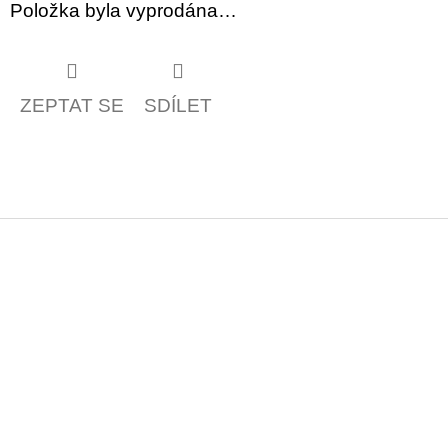
Položka byla vyprodána…
ZEPTAT SE
SDÍLET
Z
á
p
a
t
í