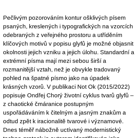
u
j
e
Pečlivým pozorováním kontur ošklivých písem
m
e
psaných, kreslených i typografických na vzorcích
odebraných z veřejného prostoru a utříděním
VÝVAR
klíčových motivů v popisu glyfů je možné objasnit
NEJEN
ROMSKÉ
okolnosti jejich vzniku a jejich úlohu. Standardní a
RECEPTY
extrémní písma mají mezi sebou širší a
PRO
SNESITELNĚJŠÍ
rozmanitější vztah, než je obvykle tradovaný
KLIMA
pohled na špatné písmo jako na úpadek
300
Kč
krásných vzorů. V publikaci Not Ok (2015/2022)
Původně:
popisuje Ondřej Chorý životní cyklus tvarů glyfů –
350
Kč
z chaotické čmáranice postupným
uspořádáváním k čitelným a jasným znakům a
odtud zpět k iracionalitě tvarové i významové.
Dnes téměř nábožně uctívaný modernistický