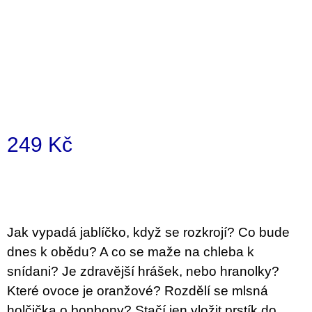
a
j
í
t
?
249 Kč
Měrná
HLEDAT
cena:
D
Jak vypadá jablíčko, když se rozkrojí? Co bude
o
dnes k obědu? A co se maže na chleba k
p
o
snídani? Je zdravější hrášek, nebo hranolky?
r
Které ovoce je oranžové? Rozdělí se mlsná
u
č
holčička o bonbony? Stačí jen vložit prstík do