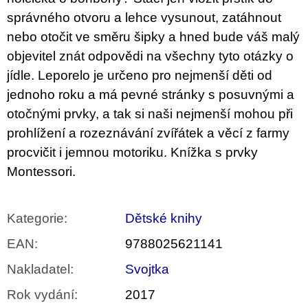
u
správného otvoru a lehce vysunout, zatáhnout
j
e
nebo otočit ve směru šipky a hned bude váš malý
m
objevitel znát odpovědi na všechny tyto otázky o
e
jídle. Leporelo je určeno pro nejmenší děti od
VÝVAR
jednoho roku a má pevné stránky s posuvnými a
NEJEN
otočnými prvky, a tak si naši nejmenší mohou při
ROMSKÉ
RECEPTY
prohlížení a rozeznávání zvířátek a věcí z farmy
PRO
SNESITELNĚJŠÍ
procvičit i jemnou motoriku. Knížka s prvky
KLIMA
Montessori.
300
Kč
Původně:
350
Kategorie
:
Dětské knihy
Kč
EAN
:
9788025621141
Nakladatel
:
Svojtka
Rok vydání
:
2017