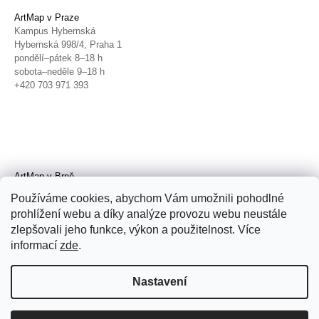
ArtMap v Praze
Kampus Hybernská
Hybernská 998/4, Praha 1
pondělí–pátek 8–18 h
sobota–neděle 9–18 h
+420 703 971 393
ArtMap v Brně
Galerie TIC
Používáme cookies, abychom Vám umožnili pohodlné
Radnická 4, Brno
prohlížení webu a díky analýze provozu webu neustále
úterý–pátek 11–19 h
zlepšovali jeho funkce, výkon a použitelnost. Více
sobota 14–19 h
+420 702 152 298
informací
zde
.
Nastavení