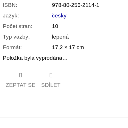
ISBN
:
978-80-256-2114-1
Jazyk
:
česky
Počet stran
:
10
Typ vazby
:
lepená
Formát
:
17,2 × 17 cm
Položka byla vyprodána…
ZEPTAT SE
SDÍLET