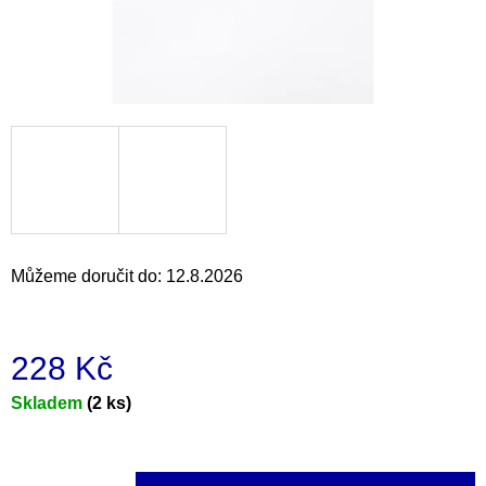
a
j
í
t
?
HLEDAT
Můžeme doručit do:
12.8.2026
D
228 Kč
o
p
Měrná
Skladem
(2 ks)
o
cena:
r
u
č