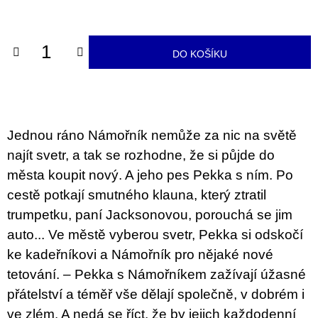
u
cena:
j
e
m
DO KOŠÍKU
e
JMÉNO
380
Kč
Jednou ráno Námořník nemůže za nic na světě
najít svetr, a tak se rozhodne, že si půjde do
města koupit nový. A jeho pes Pekka s ním. Po
cestě potkají smutného klauna, který ztratil
trumpetku, paní Jacksonovou, porouchá se jim
auto... Ve městě vyberou svetr, Pekka si odskočí
ke kadeřníkovi a Námořník pro nějaké nové
tetování. – Pekka s Námořníkem zažívají úžasné
přátelství a téměř vše dělají společně, v dobrém i
ve zlém. A nedá se říct, že by jejich každodenní