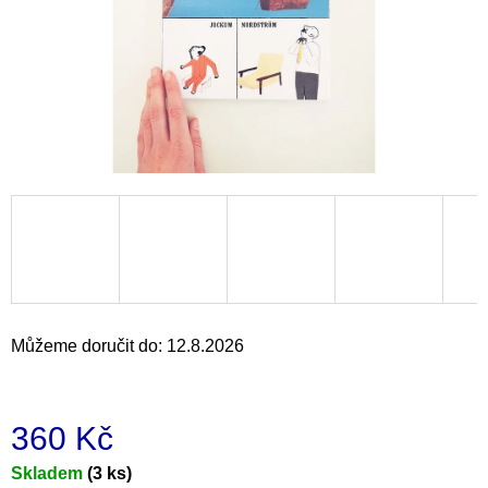
a
j
í
t
?
HLEDAT
Můžeme doručit do:
12.8.2026
D
o
p
o
360 Kč
r
u
Měrná
Skladem
(3 ks)
č