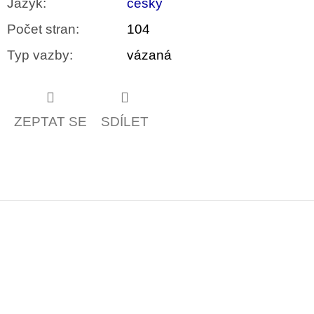
Jazyk
:
česky
Počet stran
:
104
Typ vazby
:
vázaná
ZEPTAT SE
SDÍLET
Z
á
p
a
t