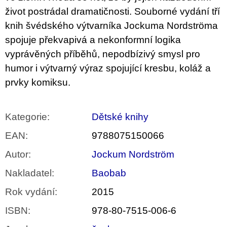
život postrádal dramatičnosti. Souborné vydání tří
knih švédského výtvarníka Jockuma Nordströma
spojuje překvapivá a nekonformní logika
vyprávěných příběhů, nepodbízivý smysl pro
humor i výtvarný výraz spojující kresbu, koláž a
prvky komiksu.
Kategorie
:
Dětské knihy
EAN
:
9788075150066
Autor
:
Jockum Nordström
Nakladatel
:
Baobab
Rok vydání
:
2015
ISBN
:
978-80-7515-006-6