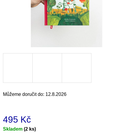
a
j
í
t
?
HLEDAT
Můžeme doručit do:
12.8.2026
D
o
p
o
495 Kč
r
u
Měrná
Skladem
(2 ks)
č