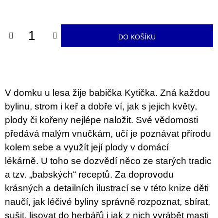
u
cena:
j
e
m
DO KOŠÍKU
e
ARTMAT
KRABIČKA
ARTMAT
KRABIČKA
V domku u lesa žije babička Kytička. Zná každou
200
bylinu, strom i keř a dobře ví, jak s jejich květy,
Kč
plody či kořeny nejlépe naložit. Své vědomosti
předává malým vnučkám, učí je poznávat přírodu
kolem sebe a využít její plody v domácí
lékárně. U toho se dozvědí něco ze starých tradic
a tzv. „babských“ receptů. Za doprovodu
krásných a detailních ilustrací se v této knize děti
naučí, jak léčivé byliny správně rozpoznat, sbírat,
sušit, lisovat do herbářů i jak z nich vyrábět masti