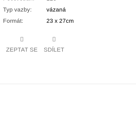
Typ vazby
:
vázaná
Formát
:
23 x 27cm
ZEPTAT SE
SDÍLET
Z
á
p
a
t