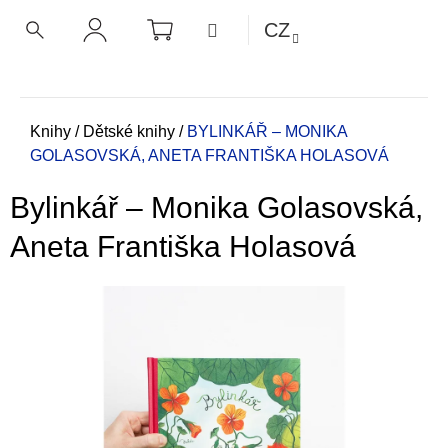
K
Přejít
NÁKUPNÍ
MENU
CZ
KOŠÍK
o
na
ZPĚT
ZPĚT
HLEDAT
PŘIHLÁŠENÍ
obsah
š
í
C
k
o
Domů
Knihy
/
Dětské knihy
/
BYLINKÁŘ – MONIKA
GOLASOVSKÁ, ANETA FRANTIŠKA HOLASOVÁ
p
o
Bylinkář – Monika Golasovská,
t
ř
Aneta Františka Holasová
e
b
u
j
e
t
e
n