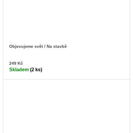
Objevujeme svět / Na stavbě
DO
249 Kč
KO
Skladem
(2 ks)