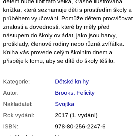
dětem bude líbit tato velká, krásně ilustrovaná
u
j
knížka, která seznamuje děti s prostředím školy a
e
průběhem vyučování. Pomůže dětem procvičovat
m
e
znalosti a dovednosti, které by měly před
nástupem do školy ovládat, jako jsou barvy,
VÝVAR
protiklady, členové rodiny nebo různá zvířátka.
NEJEN
ROMSKÉ
Kniha vás provede celým školním dnem a
RECEPTY
PRO
přispěje k tomu, aby se dítě do školy těšilo.
SNESITELNĚJŠÍ
KLIMA
300
Kategorie
:
Dětské knihy
Kč
Původně:
Autor
:
Brooks, Felicity
350
Kč
Nakladatel
:
Svojtka
Rok vydání
:
2017 (1. vydání)
ISBN
:
978-80-256-2247-6