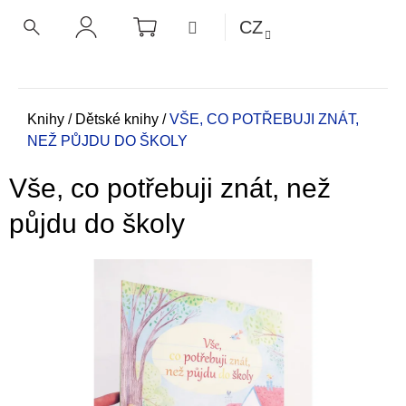
K
Přejít
NÁKUPNÍ
MENU
CZ
KOŠÍK
o
na
ZPĚT
ZPĚT
HLEDAT
PŘIHLÁŠENÍ
obsah
š
í
C
k
o
Domů
Knihy
/
Dětské knihy
/
VŠE, CO POTŘEBUJI ZNÁT,
NEŽ PŮJDU DO ŠKOLY
p
o
Vše, co potřebuji znát, než
t
ř
půjdu do školy
e
b
u
j
e
t
e
n