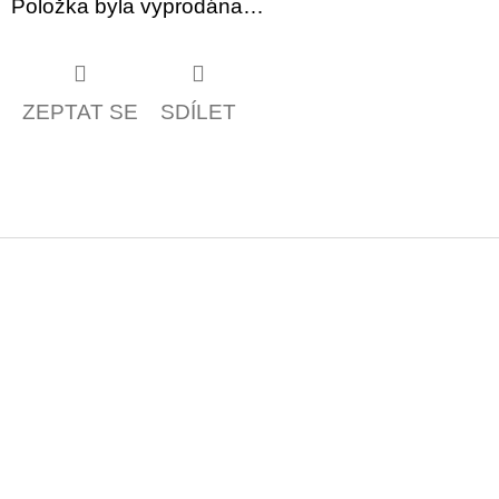
Položka byla vyprodána…
ZEPTAT SE
SDÍLET
Z
á
p
a
t
í