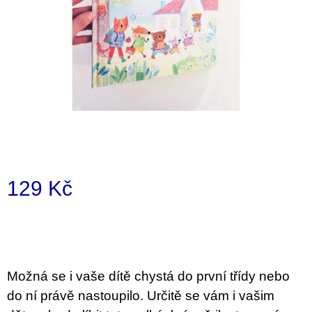
a
j
í
t
?
HLEDAT
129 Kč
Měrná
D
cena:
o
p
o
Možná se i vaše dítě chystá do první třídy nebo
r
u
do ní právě nastoupilo. Určitě se vám i vašim
č