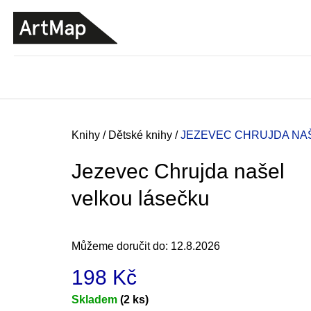
K
Přejít
o
na
ZPĚT
ZPĚT
DO
DO
obsah
š
OBCHODU
OBCHODU
í
k
Domů
Knihy
/
Dětské knihy
/
JEZEVEC CHRUJDA NA
Jezevec Chrujda našel
velkou lásečku
Můžeme doručit do:
12.8.2026
198 Kč
JMÉNO
Měrná
Skladem
(2 ks)
380 Kč