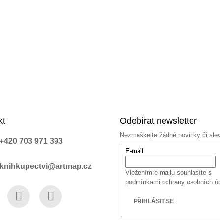
kt
Odebírat newsletter
Nezmeškejte žádné novinky či sle
+420 703 971 393
E-mail
knihkupectvi@artmap.cz
Vložením e-mailu souhlasíte s
podmínkami ochrany osobních ú
PŘIHLÁSIT SE
book
Instagram
YouTube