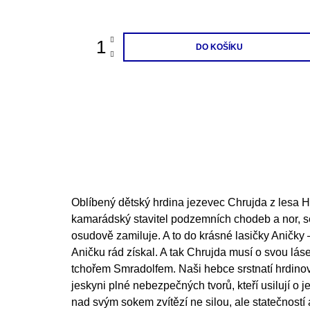
cena:
DO KOŠÍKU
Oblíbený dětský hrdina jezevec Chrujda z lesa H
kamarádský stavitel podzemních chodeb a nor, 
osudově zamiluje. A to do krásné lasičky Aničky
Aničku rád získal. A tak Chrujda musí o svou lás
tchořem Smradolfem. Naši hebce srstnatí hrdino
jeskyni plné nebezpečných tvorů, kteří usilují o 
nad svým sokem zvítězí ne silou, ale statečností 