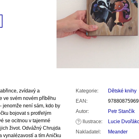
SNESITELNĚJŠ
200 Kč
300 Kč
Původně:
350 K
abřince, zvídavý a
Kategorie
:
Dětské knihy
se ve svém novém příběhu
EAN
:
97880875969
 – jenomže není sám, kdo by
Autor
:
Petr Stančík
ečku bojovat s protřelým
vé se ocitnou v tajemné
Ilustrace
:
Lucie Dvořák
?
jejich život. Odvážný Chrujda
Nakladatel
:
Meander
a vynalézavostí a tím Aničku