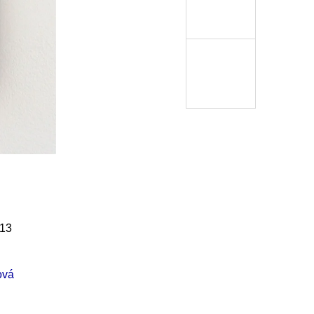
Í KLIMA
č
13
ová