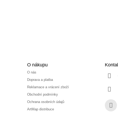
á
p
a
t
í
O nákupu
Konta
O nás
Doprava a platba
Reklamace a vrácení zboží
Obchodní podmínky
Ochrana osobních údajů
ArtMap distribuce
Face