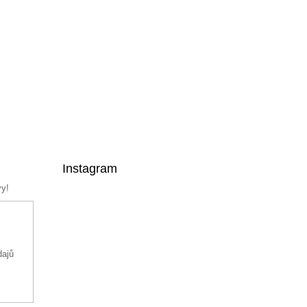
Instagram
vy!
dajů