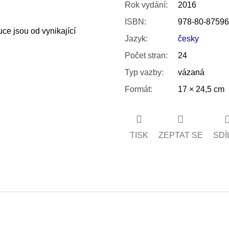
Rok vydání
:
2016
ISBN
:
978-80-87596
uce jsou od vynikající
Jazyk
:
česky
Počet stran
:
24
Typ vazby
:
vázaná
Formát
:
17 × 24,5 cm
TISK
ZEPTAT SE
SDÍ