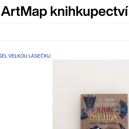
Co potřebujete najít?
HLEDAT
ŠEL VELKOU LÁSEČKU
Doporučujeme
ARTMAT KRABIČKA
VÝVAR
ARTMAT KRABIČKA
NEJEN ROMSK