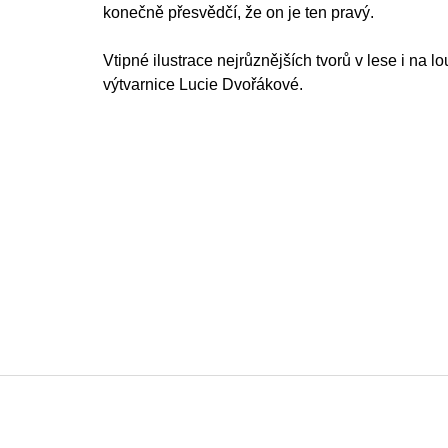
konečně přesvědčí, že on je ten pravý.
Vtipné ilustrace nejrůznějších tvorů v lese i na lo
výtvarnice Lucie Dvořákové.
Z