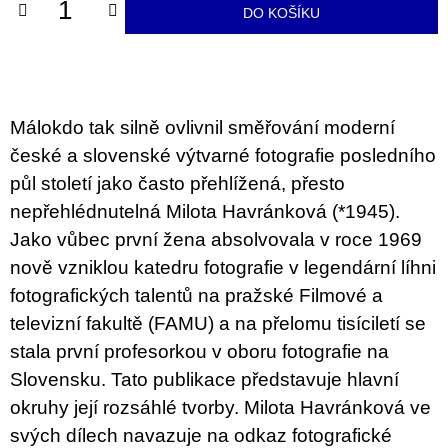
u
DO KOŠÍKU
j
e
m
e
Málokdo tak silně ovlivnil směřování moderní
BRUTAL
PRAGUE
české a slovenské výtvarné fotografie posledního
165
půl století jako často přehlížená, přesto
Kč
nepřehlédnutelná Milota Havránková (*1945).
Jako vůbec první žena absolvovala v roce 1969
nově vzniklou katedru fotografie v legendární líhni
fotografických talentů na pražské Filmové a
televizní fakultě (FAMU) a na přelomu tisíciletí se
stala první profesorkou v oboru fotografie na
Slovensku. Tato publikace představuje hlavní
okruhy její rozsáhlé tvorby. Milota Havránková ve
svých dílech navazuje na odkaz fotografické