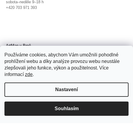
sobota–neděle 9–18 h
+420 703 971 393
ArtMap v Brně
Galerie TIC
Používáme cookies, abychom Vám umožnili pohodlné
Radnická 4, Brno
prohlížení webu a díky analýze provozu webu neustále
úterý–pátek 11–19 h
zlepšovali jeho funkce, výkon a použitelnost. Více
sobota 14–19 h
+420 702 152 298
informací
zde
.
Nastavení
Souhlasím
© 2026 ArtMap. Všechna práva
vyhrazena.
Upravit nastavení cookies