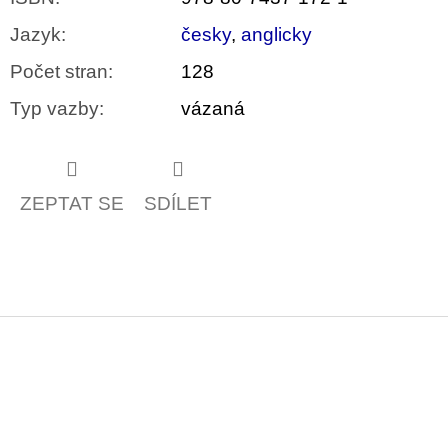
Jazyk
:
česky
,
anglicky
Počet stran
:
128
Typ vazby
:
vázaná
ZEPTAT SE
SDÍLET
Z
á
p
a