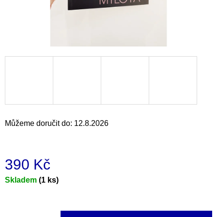
a
j
í
t
?
HLEDAT
Můžeme doručit do:
12.8.2026
D
390 Kč
o
p
Měrná
Skladem
(1 ks)
o
cena:
r
u
č