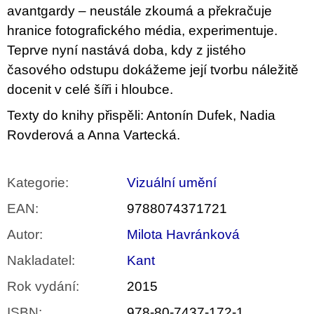
avantgardy – neustále zkoumá a překračuje
hranice fotografického média, experimentuje.
Teprve nyní nastává doba, kdy z jistého
časového odstupu dokážeme její tvorbu náležitě
docenit v celé šíři i hloubce.
Texty do knihy přispěli: Antonín Dufek, Nadia
Rovderová a Anna Vartecká.
Kategorie
:
Vizuální umění
EAN
:
9788074371721
Autor
:
Milota Havránková
Nakladatel
:
Kant
Rok vydání
:
2015
ISBN
:
978-80-7437-172-1