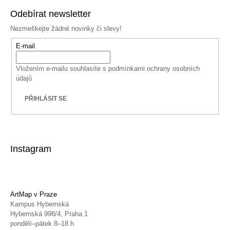
Odebírat newsletter
Nezmeškejte žádné novinky či slevy!
E-mail
Vložením e-mailu souhlasíte s
podmínkami ochrany osobních
údajů
PŘIHLÁSIT SE
Instagram
ArtMap v Praze
Kampus Hybernská
Hybernská 998/4, Praha 1
pondělí–pátek 8–18 h