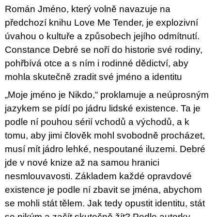
u
Román Jméno, který volně navazuje na
j
předchozí knihu Love Me Tender, je explozivní
e
m
úvahou o kultuře a způsobech jejího odmítnutí.
e
Constance Debré se noří do historie své rodiny,
pohřbívá otce a s ním i rodinné dědictví, aby
PŘIŠEL
ČAS
mohla skutečně zradit své jméno a identitu
NA
DRUHOU
„Moje jméno je Nikdo,“ proklamuje a neúprosným
:
SMĚNU
jazykem se pídí po jádru lidské existence. Ta je
VÝBĚR
Z
podle ní pouhou sérií vchodů a východů, a k
TEXTŮ
tomu, aby jimi člověk mohl svobodně procházet,
2022 –
2025
musí mít jádro lehké, nespoutané iluzemi. Debré
350
jde v nové knize až na samou hranici
Kč
nesmlouvavosti. Základem každé opravdové
existence je podle ní zbavit se jména, abychom
se mohli stát tělem. Jak tedy opustit identitu, stát
se nikým a začít skutečně žít? Podle autorky