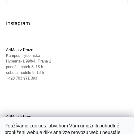
Instagram
ArtMap v Praze
Kampus Hybernská
Hybernská 998/4, Praha 1
pondělí–pátek 8–18 h
sobota–neděle 9–18 h
+420 703 971 393
ArtMap v Brně
Galerie TIC
Používáme cookies, abychom Vám umožnili pohodlné
Radnická 4, Brno
prohlížení webu a díky analýze provozu webu neustále
úterý–pátek 11–19 h