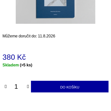
a
j
í
t
?
Můžeme doručit do:
11.8.2026
380 Kč
HLEDAT
Měrná
Skladem
(>5 ks)
cena:
D
o
DO KOŠÍKU
p
o
r
u
č