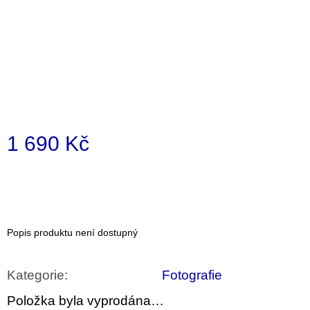
a
j
í
t
?
1 690 Kč
Měrná
HLEDAT
cena:
D
Popis produktu není dostupný
o
p
o
Kategorie
:
Fotografie
r
u
Položka byla vyprodána…
č