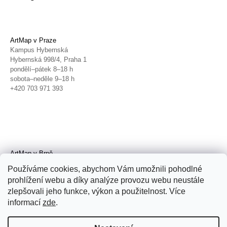
ArtMap v Praze
Kampus Hybernská
Hybernská 998/4, Praha 1
pondělí–pátek 8–18 h
sobota–neděle 9–18 h
+420 703 971 393
ArtMap v Brně
Galerie TIC
Používáme cookies, abychom Vám umožnili pohodlné
Radnická 4, Brno
prohlížení webu a díky analýze provozu webu neustále
úterý–pátek 11–19 h
zlepšovali jeho funkce, výkon a použitelnost. Více
sobota 14–19 h
+420 702 152 298
informací
zde
.