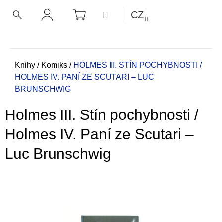
K
Přejít
NÁKUPNÍ
MENU
CZ
KOŠÍK
o
na
ZPĚT
ZPĚT
HLEDAT
PŘIHLÁŠENÍ
obsah
š
í
C
k
o
Domů
Knihy
/
Komiks
/
HOLMES III. STÍN POCHYBNOSTI /
HOLMES IV. PANÍ ZE SCUTARI – LUC
p
BRUNSCHWIG
o
t
Holmes III. Stín pochybnosti /
ř
e
Holmes IV. Paní ze Scutari –
b
Luc Brunschwig
u
j
e
t
e
n