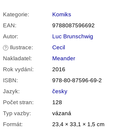
Kategorie
:
Komiks
EAN
:
9788087596692
Autor
:
Luc Brunschwig
Ilustrace
:
Cecil
?
Nakladatel
:
Meander
Rok vydání
:
2016
ISBN
:
978-80-87596-69-2
Jazyk
:
česky
Počet stran
:
128
Typ vazby
:
vázaná
Formát
:
23,4 × 33,1 × 1,5 cm