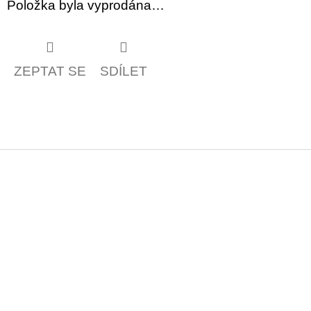
Položka byla vyprodána…
ZEPTAT SE
SDÍLET
Z
á
p
a
t
í