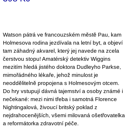
u
Měrná
j
e
cena:
m
e
Watson pátrá ve francouzském městě Pau, kam
VÝVAR
Holmesova rodina jezdívala na letní byt, a objeví
NEJEN
ROMSKÉ
tam záhadný akvarel, který jej navede na zcela
RECEPTY
PRO
čerstvou stopu! Amatérský detektiv Wiggins
SNESITELNĚJŠÍ
mezitím hledá jistého doktora Dudleyho Parkse,
KLIMA
300
mimořádného lékaře, jehož minulost je
Kč
neoddělitelně propojena s Holmesovým otcem.
Původně:
350
Do hry vstupují dávná tajemství a osoby známé i
Kč
nečekané: mezi nimi třeba i samotná Florence
Nightingalová, živoucí britský poklad z
nejdrahocenějších, všemi milovaná ošetřovatelka
a reformátorka zdravotní péče.