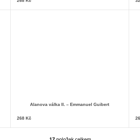
268 Kč
32
Alanova válka II. – Emmanuel Guibert
268 Kč
26
17
položek celkem