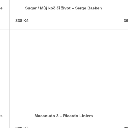
Sugar / Můj kočičí život – Serge Baeken
338 Kč
36
is
Macanudo 3 – Ricardo Liniers