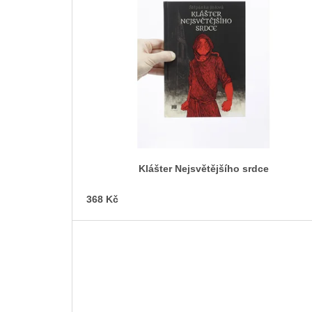
p
i
s
p
r
o
d
u
k
t
Klášter Nejsvětějšího srdce
ů
368 Kč