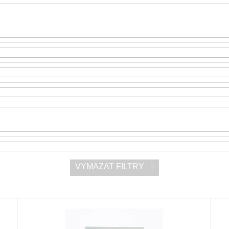
SNESITELNĚJŠ
300 Kč
Původně:
350 K
VYMAZAT FILTRY