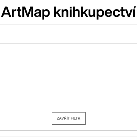
Co potřebujete najít?
HLEDAT
Doporučujeme
ZAVŘÍT FILTR
JMÉNO
VÝVAR
NEJEN ROMSK
380 Kč