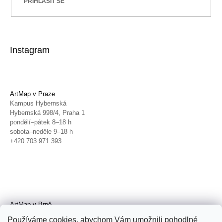
PŘIHLÁSIT SE
Instagram
ArtMap v Praze
Kampus Hybernská
Hybernská 998/4, Praha 1
pondělí–pátek 8–18 h
sobota–neděle 9–18 h
+420 703 971 393
ArtMap v Brně
Galerie TIC
Používáme cookies, abychom Vám umožnili pohodlné