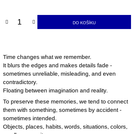
u
cena:
j
e
m
DO KOŠÍKU
e
BRUTAL
PRAGUE
165
Time changes what we remember.
Kč
It blurs the edges and makes details fade -
sometimes unreliable, misleading, and even
contradictory.
Floating between imagination and reality.
To preserve these memories, we tend to connect
them with something, sometimes by accident -
sometimes intended.
Objects, places, habits, words, situations, colors,