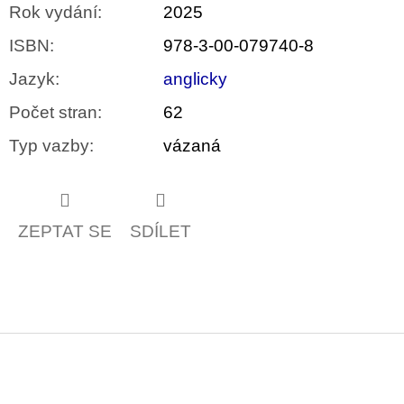
Rok vydání
:
2025
ISBN
:
978-3-00-079740-8
Jazyk
:
anglicky
Počet stran
:
62
Typ vazby
:
vázaná
ZEPTAT SE
SDÍLET
Z
á