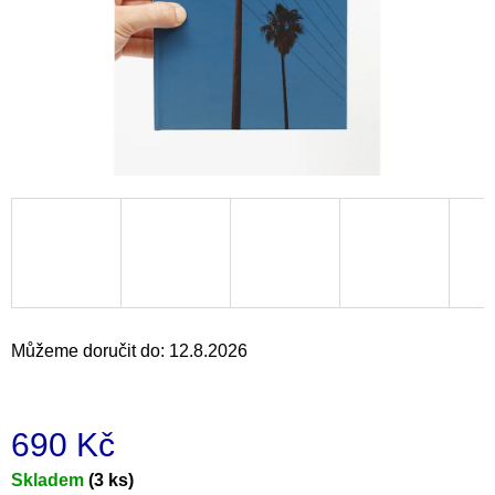
a
j
í
t
?
HLEDAT
Můžeme doručit do:
12.8.2026
D
o
p
o
690 Kč
r
u
Měrná
Skladem
(3 ks)
č