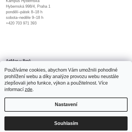
Kampus Hybernská
Hybernská 998/4, Praha 1
pondělí–pátek 8–18 h
sobota–neděle 9–18 h
+420 703 971 393
ArtMap v Brně
Galerie TIC
Používáme cookies, abychom Vám umožnili pohodlné
Radnická 4, Brno
prohlížení webu a díky analýze provozu webu neustále
úterý–pátek 11–19 h
zlepšovali jeho funkce, výkon a použitelnost. Více
sobota 14–19 h
+420 702 152 298
informací
zde
.
Nastavení
Souhlasím
© 2026 ArtMap. Všechna práva