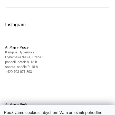
Instagram
ArtMap v Praze
Kampus Hybernská
Hybernská 998/4, Praha 1
pondělí–pátek 8–18 h
sobota–neděle 9–18 h
+420 703 971 393
ArtMap v Brně
Galerie TIC
Používáme cookies, abychom Vám umožnili pohodlné
Radnická 4, Brno