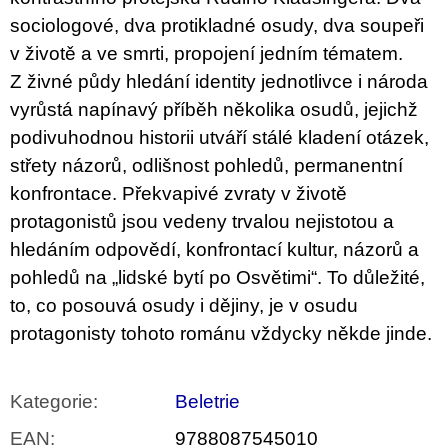
u
sociologové, dva protikladné osudy, dva soupeři
j
e
v životě a ve smrti, propojení jedním tématem.
m
Z živné půdy hledání identity jednotlivce i národa
e
vyrůstá napínavý příběh několika osudů, jejichž
BRUTAL
podivuhodnou historii utváří stálé kladení otázek,
PRAGUE
střety názorů, odlišnost pohledů, permanentní
165
Kč
konfrontace. Překvapivé zvraty v životě
protagonistů jsou vedeny trvalou nejistotou a
hledáním odpovědí, konfrontací kultur, názorů a
pohledů na „lidské bytí po Osvětimi“. To důležité,
to, co posouvá osudy i dějiny, je v osudu
protagonisty tohoto románu vždycky někde jinde.
Kategorie
:
Beletrie
EAN
:
9788087545010