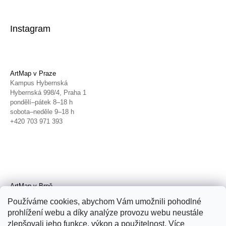
Instagram
ArtMap v Praze
Kampus Hybernská
Hybernská 998/4, Praha 1
pondělí–pátek 8–18 h
sobota–neděle 9–18 h
+420 703 971 393
ArtMap v Brně
Galerie TIC
Používáme cookies, abychom Vám umožnili pohodlné
Radnická 4, Brno
prohlížení webu a díky analýze provozu webu neustále
úterý–pátek 11–19 h
zlepšovali jeho funkce, výkon a použitelnost. Více
sobota 14–19 h