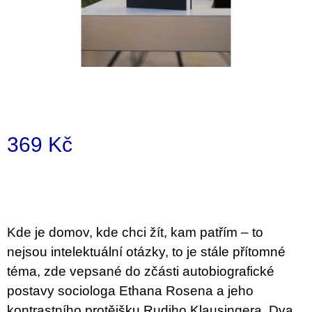
a
j
í
t
?
369 Kč
Měrná
HLEDAT
cena:
D
Kde je domov, kde chci žít, kam patřím – to
o
nejsou intelektuální otázky, to je stále přítomné
p
o
téma, zde vepsané do zčásti autobiografické
r
postavy sociologa Ethana Rosena a jeho
u
č
kontrastního protějšku Rudiho Klausingera. Dva