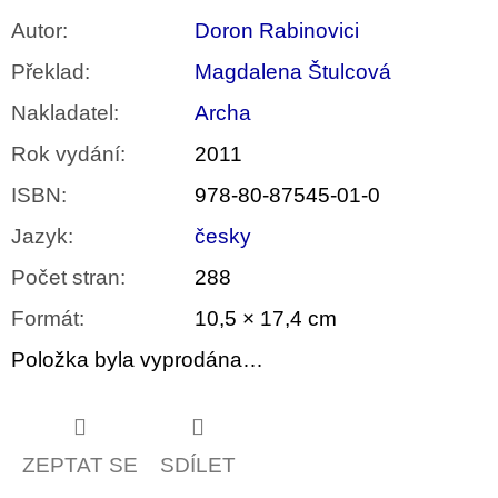
Autor
:
Doron Rabinovici
Překlad
:
Magdalena Štulcová
Nakladatel
:
Archa
Rok vydání
:
2011
ISBN
:
978-80-87545-01-0
Jazyk
:
česky
Počet stran
:
288
Formát
:
10,5 × 17,4 cm
Položka byla vyprodána…
ZEPTAT SE
SDÍLET