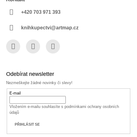
+420 703 971 393
knihkupectvi@artmap.cz
Facebook
Instagram
YouTube
Odebírat newsletter
Nezmeškejte žádné novinky či slevy!
E-mail
Vložením e-mailu souhlasíte s
podmínkami ochrany osobních
údajů
PŘIHLÁSIT SE