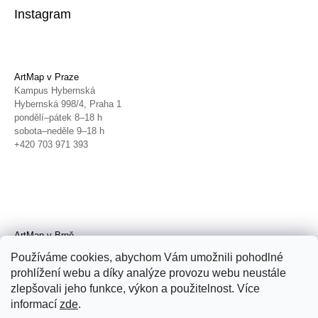
Instagram
ArtMap v Praze
Kampus Hybernská
Hybernská 998/4, Praha 1
pondělí–pátek 8–18 h
sobota–neděle 9–18 h
+420 703 971 393
ArtMap v Brně
Galerie TIC
Používáme cookies, abychom Vám umožnili pohodlné
Radnická 4, Brno
prohlížení webu a díky analýze provozu webu neustále
úterý–pátek 11–19 h
zlepšovali jeho funkce, výkon a použitelnost. Více
sobota 14–19 h
+420 702 152 298
informací
zde
.