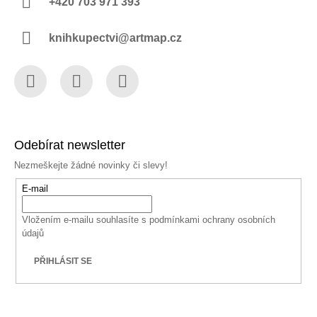
+420 703 971 393
knihkupectvi@artmap.cz
Facebook
Instagram
YouTube
Odebírat newsletter
Nezmeškejte žádné novinky či slevy!
E-mail
Vložením e-mailu souhlasíte s
podmínkami ochrany osobních
údajů
PŘIHLÁSIT SE