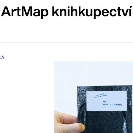
Co potřebujete najít?
HLEDAT
KÁ
Doporučujeme
JMÉNO
VÝVAR
NEJEN ROMSK
380 Kč