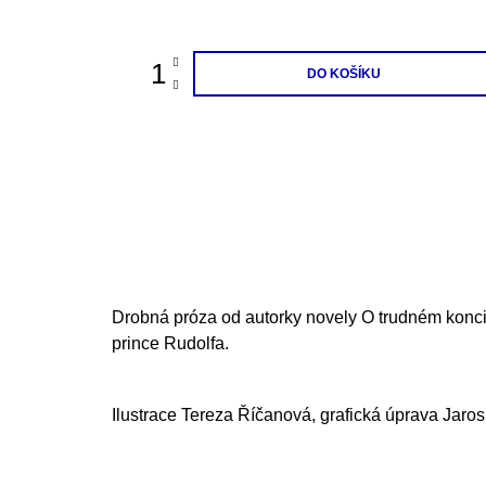
cena:
200 Kč
DO KOŠÍKU
Drobná próza od autorky novely O trudném konc
prince Rudolfa.
Ilustrace
Tereza Říčanová, grafická úprava Jaros