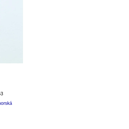
Í KLIMA
č
53
horská