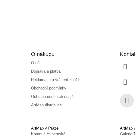
t
í
O nákupu
Konta
O nás
Doprava a platba
Reklamace a vrácení zboží
Obchodní podmínky
Ochrana osobních údajů
ArtMap distribuce
Face
ArtMap v Praze
ArtMap 
Kampus Hybernská
Galerie 