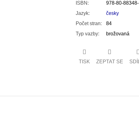
ISBN
:
978-80-88348-
Jazyk
:
česky
Počet stran
:
84
Typ vazby
:
brožovaná
TISK
ZEPTAT SE
SDÍ