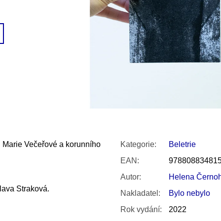
SNESITELNĚJŠ
300 Kč
Původně:
350 K
i Marie Večeřové a korunního
Kategorie
:
Beletrie
EAN
:
97880883481
Autor
:
Helena Černo
lava Straková.
Nakladatel
:
Bylo nebylo
Rok vydání
:
2022