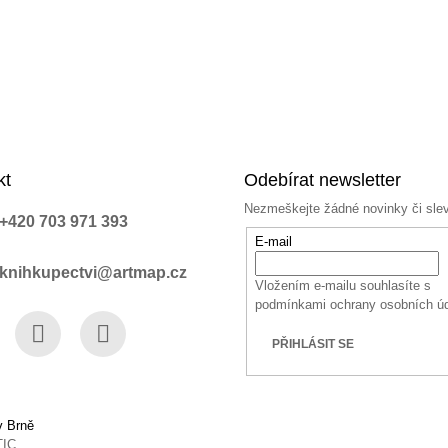
kt
Odebírat newsletter
Nezmeškejte žádné novinky či sle
+420 703 971 393
E-mail
knihkupectvi@artmap.cz
Vložením e-mailu souhlasíte s
podmínkami ochrany osobních ú
PŘIHLÁSIT SE
book
Instagram
YouTube
v Brně
TIC