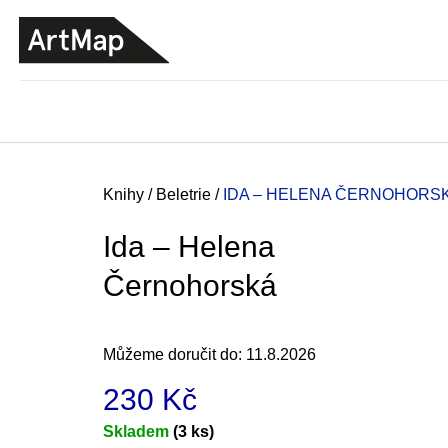
K
Přejít
o
na
ZPĚT
ZPĚT
DO
DO
obsah
š
OBCHODU
OBCHODU
í
k
Domů
Knihy
/
Beletrie
/
IDA –⁠⁠⁠⁠⁠⁠ HELENA ČERNOHORS
Ida –⁠⁠⁠⁠⁠⁠ Helena
Černohorská
Můžeme doručit do:
11.8.2026
230 Kč
ARTMAT KRABIČKA
Měrná
Skladem
(3 ks)
ARTMAT KRABIČKA