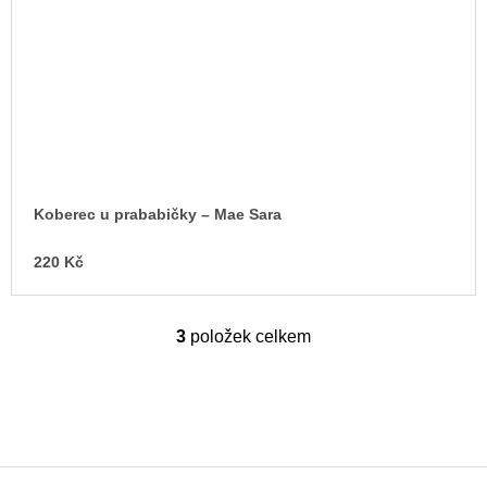
Koberec u prababičky – Mae Sara
220 Kč
3
položek celkem
O
v
l
á
d
a
c