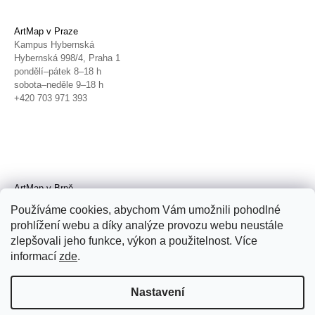
ArtMap v Praze
Kampus Hybernská
Hybernská 998/4, Praha 1
pondělí–pátek 8–18 h
sobota–neděle 9–18 h
+420 703 971 393
ArtMap v Brně
Galerie TIC
Používáme cookies, abychom Vám umožnili pohodlné
Radnická 4, Brno
prohlížení webu a díky analýze provozu webu neustále
úterý–pátek 11–19 h
zlepšovali jeho funkce, výkon a použitelnost. Více
sobota 14–19 h
+420 702 152 298
informací
zde
.
Nastavení