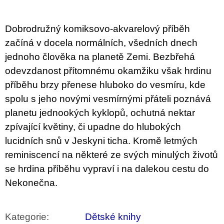
u
j
e
Dobrodružný komiksovo-akvarelový příběh
m
e
začíná v docela normálních, všedních dnech
jednoho člověka na planetě Zemi. Bezbřehá
BRUTAL
odevzdanost přítomnému okamžiku však hrdinu
PRAGUE
příběhu brzy přenese hluboko do vesmíru, kde
165
Kč
spolu s jeho novými vesmírnými přáteli poznává
planetu jednookých kyklopů, ochutná nektar
zpívající květiny, či upadne do hlubokých
lucidních snů v Jeskyni ticha. Kromě letmých
reminiscencí na některé ze svých minulých životů
se hrdina příběhu vypraví i na dalekou cestu do
Nekonečna.
Kategorie
:
Dětské knihy