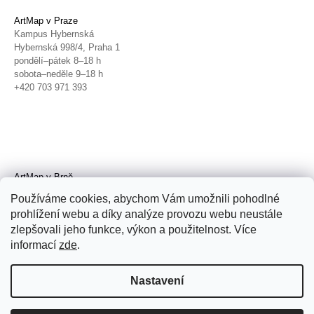
ArtMap v Praze
Kampus Hybernská
Hybernská 998/4, Praha 1
pondělí–pátek 8–18 h
sobota–neděle 9–18 h
+420 703 971 393
ArtMap v Brně
Galerie TIC
Používáme cookies, abychom Vám umožnili pohodlné
Radnická 4, Brno
prohlížení webu a díky analýze provozu webu neustále
úterý–pátek 11–19 h
zlepšovali jeho funkce, výkon a použitelnost. Více
sobota 14–19 h
+420 702 152 298
informací
zde
.
Nastavení