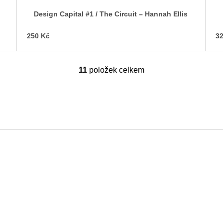
Design Capital #1 / The Circuit – Hannah Ellis
250 Kč
32
11
položek celkem
O
v
l
á
d
a
c
í
p
r
v
k
y
v
ý
p