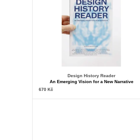
p
i
s
p
r
o
d
u
k
t
Design History Reader
ů
An Emerging Vision for a New Narrative
670 Kč