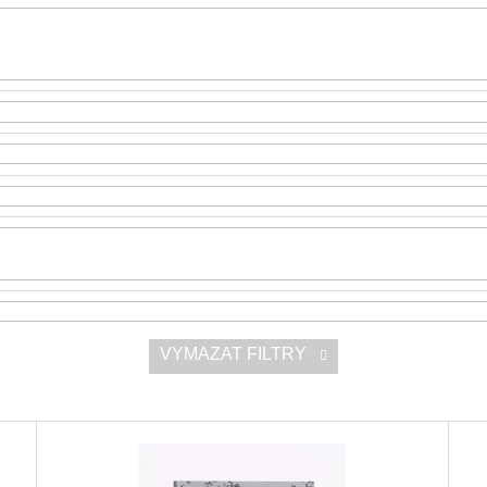
SNESITELNĚJŠ
300 Kč
Původně:
350 K
VYMAZAT FILTRY