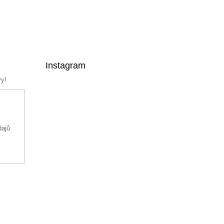
Instagram
vy!
dajů