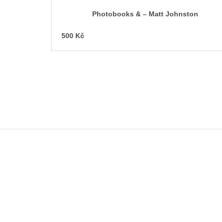
Photobooks & – Matt Johnston
500 Kč
Z
á
p
a
t
í