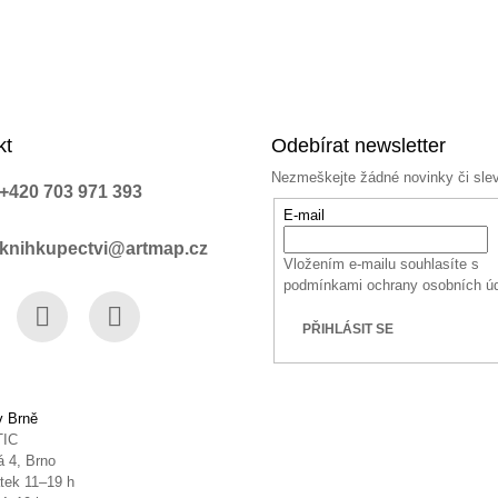
i
s
u
kt
Odebírat newsletter
Nezmeškejte žádné novinky či sle
+420 703 971 393
E-mail
knihkupectvi@artmap.cz
Vložením e-mailu souhlasíte s
podmínkami ochrany osobních ú
PŘIHLÁSIT SE
book
Instagram
YouTube
v Brně
TIC
 4, Brno
tek 11–19 h