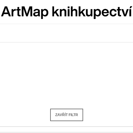
Co potřebujete najít?
HLEDAT
Doporučujeme
ZAVŘÍT FILTR
JMÉNO
VÝVAR
NEJEN ROMSK
380 Kč