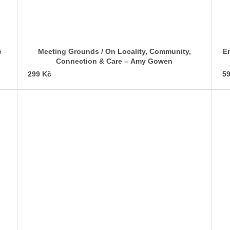
c
Meeting Grounds / On Locality, Community,
Empa
Connection & Care – Amy Gowen
299 Kč
59