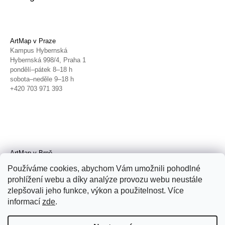
ArtMap v Praze
Kampus Hybernská
Hybernská 998/4, Praha 1
pondělí–pátek 8–18 h
sobota–neděle 9–18 h
+420 703 971 393
ArtMap v Brně
Galerie TIC
Používáme cookies, abychom Vám umožnili pohodlné
Radnická 4, Brno
prohlížení webu a díky analýze provozu webu neustále
úterý–pátek 11–19 h
zlepšovali jeho funkce, výkon a použitelnost. Více
sobota 14–19 h
+420 702 152 298
informací
zde
.