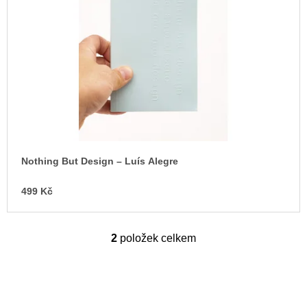
Nothing But Design – Luís Alegre
499 Kč
2
položek celkem
O
v
l
á
d