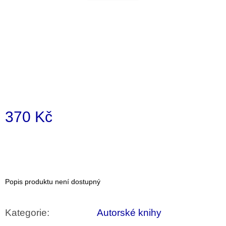
a
j
í
t
?
370 Kč
HLEDAT
Měrná
cena:
D
o
p
Popis produktu není dostupný
o
r
u
Kategorie
:
Autorské knihy
č