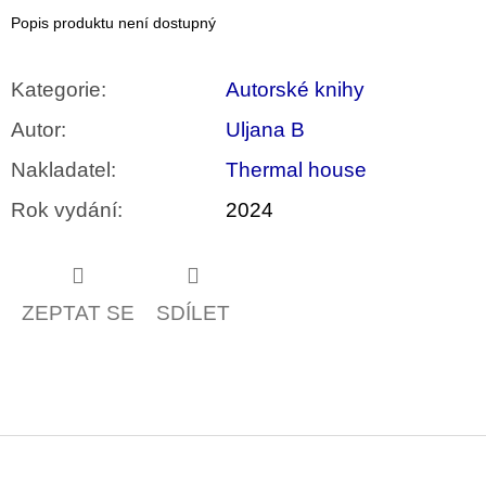
u
Popis produktu není dostupný
j
e
m
Kategorie
:
Autorské knihy
e
Autor
:
Uljana B
VÝVAR
NEJEN
Nakladatel
:
Thermal house
ROMSKÉ
RECEPTY
Rok vydání
:
2024
PRO
SNESITELNĚJŠÍ
KLIMA
300
Kč
ZEPTAT SE
SDÍLET
Původně:
350
Kč