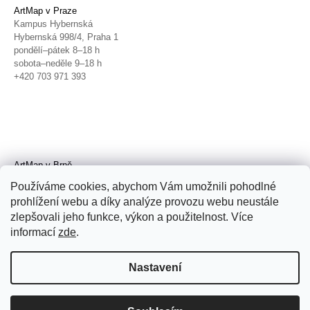
ArtMap v Praze
Kampus Hybernská
Hybernská 998/4, Praha 1
pondělí–pátek 8–18 h
sobota–neděle 9–18 h
+420 703 971 393
ArtMap v Brně
Galerie TIC
Používáme cookies, abychom Vám umožnili pohodlné
Radnická 4, Brno
prohlížení webu a díky analýze provozu webu neustále
úterý–pátek 11–19 h
zlepšovali jeho funkce, výkon a použitelnost. Více
sobota 14–19 h
+420 702 152 298
informací
zde
.
Nastavení