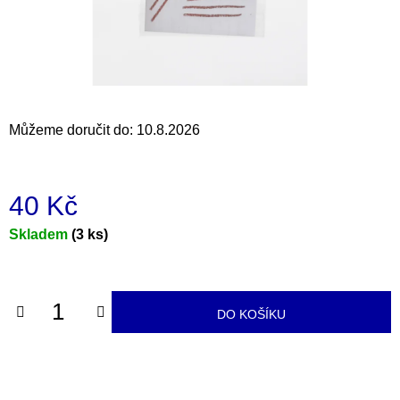
a
j
í
t
?
Můžeme doručit do:
10.8.2026
40 Kč
HLEDAT
Měrná
Skladem
(3 ks)
cena:
D
o
DO KOŠÍKU
p
o
r
u
č