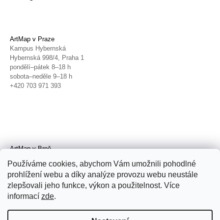
ArtMap v Praze
Kampus Hybernská
Hybernská 998/4, Praha 1
pondělí–pátek 8–18 h
sobota–neděle 9–18 h
+420 703 971 393
ArtMap v Brně
Galerie TIC
Používáme cookies, abychom Vám umožnili pohodlné
Radnická 4, Brno
prohlížení webu a díky analýze provozu webu neustále
úterý–pátek 11–19 h
zlepšovali jeho funkce, výkon a použitelnost. Více
sobota 14–19 h
+420 702 152 298
informací
zde
.