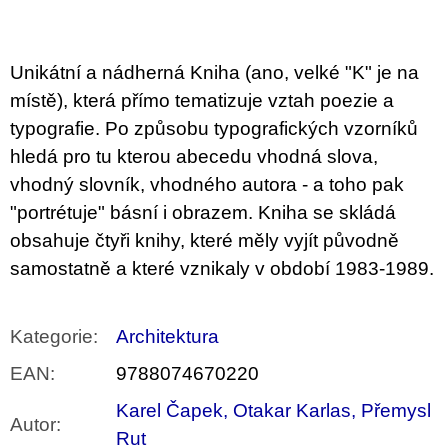
cena:
u
j
e
m
Unikátní a nádherná Kniha (ano, velké "K" je na
e
místě), která přímo tematizuje vztah poezie a
typografie. Po způsobu typografických vzorníků
VÝVAR
NEJEN
hledá pro tu kterou abecedu vhodná slova,
ROMSKÉ
RECEPTY
vhodný slovník, vhodného autora - a toho pak
PRO
"portrétuje" básní i obrazem. Kniha se skládá
SNESITELNĚJŠÍ
KLIMA
obsahuje čtyři knihy, které měly vyjít původně
300
samostatně a které vznikaly v období 1983-1989.
Kč
Původně:
350
Kč
Kategorie
:
Architektura
EAN
:
9788074670220
Karel Čapek, Otakar Karlas, Přemysl
Autor
:
Rut