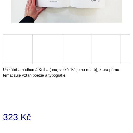
a
j
í
t
?
Unikátní a nádherná Kniha (ano, velké "K" je na místě), která přímo
HLEDAT
tematizuje vztah poezie a typografie.
D
o
p
o
323 Kč
r
u
Měrná
č