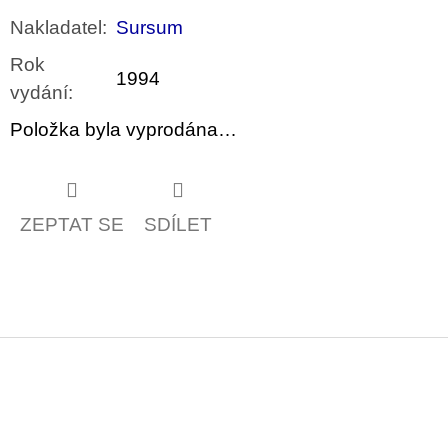
Nakladatel
:
Sursum
Rok
1994
vydání
:
Položka byla vyprodána…
ZEPTAT SE
SDÍLET
Z
á
p