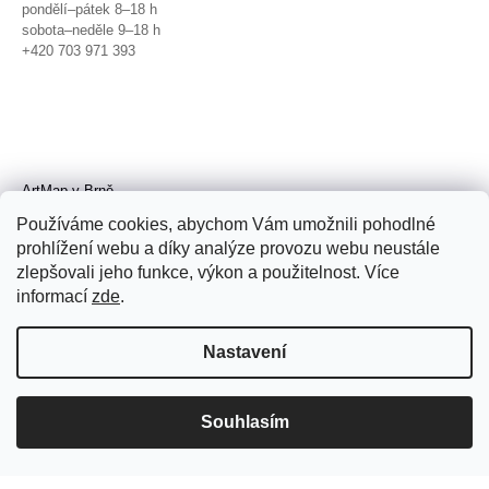
pondělí–pátek 8–18 h
sobota–neděle 9–18 h
+420 703 971 393
ArtMap v Brně
Galerie TIC
Používáme cookies, abychom Vám umožnili pohodlné
Radnická 4, Brno
prohlížení webu a díky analýze provozu webu neustále
úterý–pátek 11–19 h
zlepšovali jeho funkce, výkon a použitelnost. Více
sobota 14–19 h
+420 702 152 298
informací
zde
.
Nastavení
Souhlasím
© 2026 ArtMap. Všechna práva
vyhrazena.
Upravit nastavení cookies