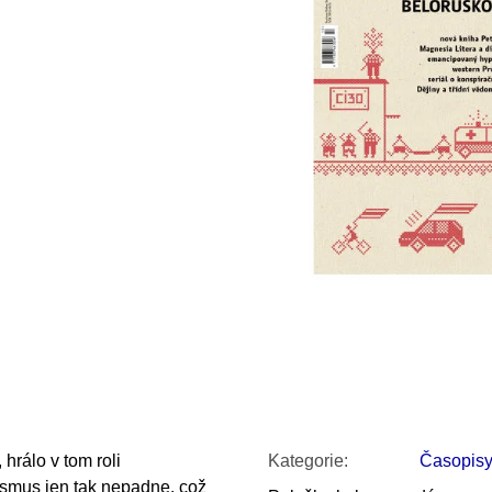
SNESITELNĚJŠ
300 Kč
Původně:
350 K
hrálo v tom roli
Kategorie
:
Časopis
ismus jen tak nepadne, což