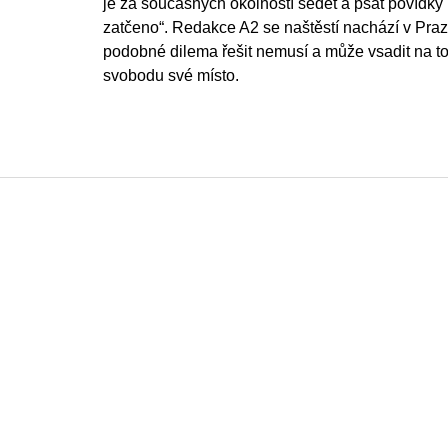
je za současných okolností sedět a psát povídky ne
zatčeno“. Redakce A2 se naštěstí nachází v Praze
podobné dilema řešit nemusí a může vsadit na to,
svobodu své místo.
Z
á
p
a
t
í