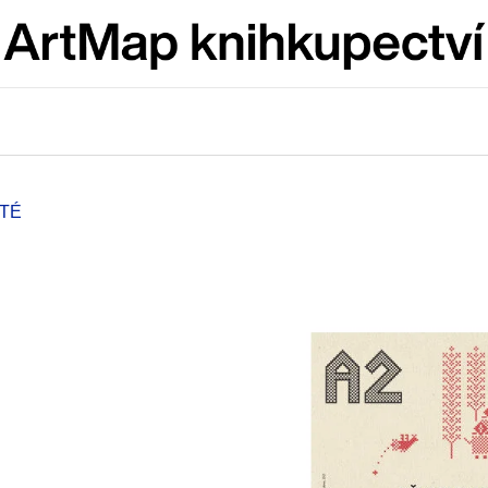
Co potřebujete najít?
HLEDAT
OTÉ
Doporučujeme
JMÉNO
VÝVAR
NEJEN ROMSK
380 Kč