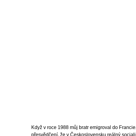
200 Kč
Když v roce 1988 můj bratr emigroval do Francie, 
přesvědčení, že v Československu reálný social