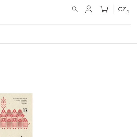
NÁKUPNÍ
CZ
KOŠÍK
HLEDAT
PŘIHLÁŠENÍ
É RECEPTY PRO