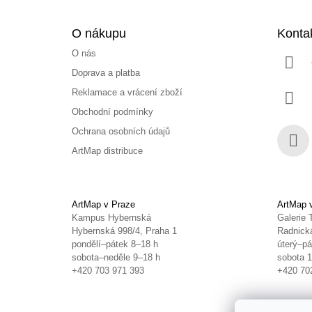
O nákupu
Konta
O nás
Doprava a platba
Reklamace a vrácení zboží
Obchodní podmínky
Ochrana osobních údajů
ArtMap distribuce
Face
ArtMap v Praze
ArtMap 
Kampus Hybernská
Galerie 
Hybernská 998/4, Praha 1
Radnická
pondělí–pátek 8–18 h
úterý–pá
sobota–neděle 9–18 h
sobota 
+420 703 971 393
+420 70