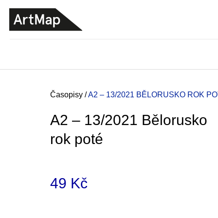
K
Přejít
o
na
ZPĚT
ZPĚT
DO
DO
obsah
š
OBCHODU
OBCHODU
í
k
Domů
Časopisy
/
A2 – 13/2021 BĚLORUSKO ROK P
A2 – 13/2021 Bělorusko
rok poté
49 Kč
Měrná
ARTMAT KRABIČKA
cena:
ARTMAT KRABIČKA