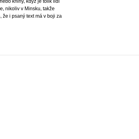
bo knihy, když je tolik lidí
, nikoliv v Minsku, takže
 že i psaný text má v boji za