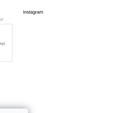
Instagram
vy!
dajů