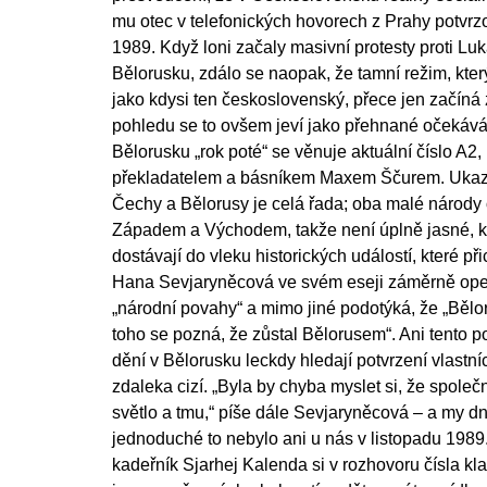
mu otec v telefonických hovorech z Prahy potvrz
1989. Když loni začaly masivní protesty proti Lu
Bělorusku, zdálo se naopak, že tamní režim, kte
jako kdysi ten československý, přece jen začíná 
pohledu se to ovšem jeví jako přehnané očekáván
Bělorusku „rok poté“ se věnuje aktuální číslo A2,
překladatelem a básníkem Maxem Ščurem. Ukazuj
Čechy a Bělorusy je celá řada; oba malé národy 
Západem a Východem, takže není úplně jasné, ka
dostávají do vleku historických událostí, které př
Hana Sevjaryněcová ve svém eseji záměrně oper
„národní povahy“ a mimo jiné podotýká, že „Bělo
toho se pozná, že zůstal Bělorusem“. Ani tento p
dění v Bělorusku leckdy hledají potvrzení vlastn
zdaleka cizí. „Byla by chyba myslet si, že spole
světlo a tmu,“ píše dále Sevjaryněcová – a my d
jednoduché to nebylo ani u nás v listopadu 1989
kadeřník Sjarhej Kalenda si v rozhovoru čísla kla