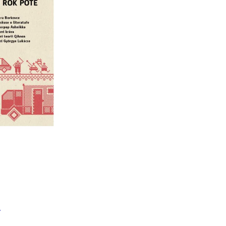
Í KLIMA
č
y