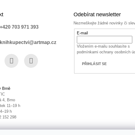
kt
Odebírat newsletter
Nezmeškejte žádné novinky či sle
+420 703 971 393
E-mail
knihkupectvi@artmap.cz
Vložením e-mailu souhlasíte s
podmínkami ochrany osobních ú
PŘIHLÁSIT SE
book
Instagram
YouTube
v Brně
TIC
 4, Brno
tek 11–19 h
14–19 h
2 152 298