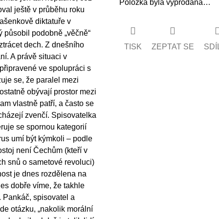
Položka byla vyprodána…
oval ještě v průběhu roku
kašenkově diktatuře v
rý působil podobně „věčně“
ztrácet dech. Z dnešního
TISK
ZEPTAT SE
SDÍ
í. A právě situaci v
 připravené ve spolupráci s
e se, že paralel mezi
ostatně obývají prostor mezi
m vlastně patří, a často se
icházejí zvenčí. Spisovatelka
uje se spornou kategorií
rus umí být kýmkoli – podle
ostoj není Čechům (kteří v
ích snů o sametové revoluci)
čnost je dnes rozdělena na
nes dobře víme, že takhle
. Pankáč, spisovatel a
de otázku, „nakolik morální