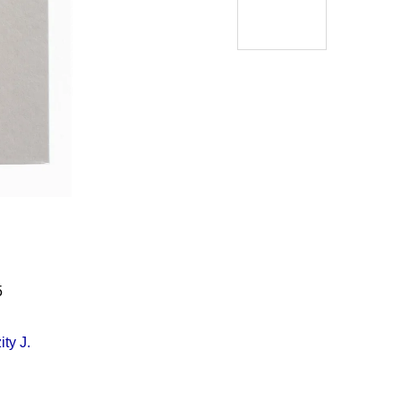
Í KLIMA
č
5
ty J.