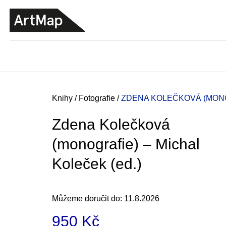
K
Přejít
o
na
ZPĚT
ZPĚT
DO
DO
obsah
š
OBCHODU
OBCHODU
í
k
Domů
Knihy
/
Fotografie
/
ZDENA KOLEČKOVÁ (MONOG
Zdena Kolečková
(monografie) – Michal
Koleček (ed.)
Můžeme doručit do:
11.8.2026
JMÉNO
950 Kč
380 Kč