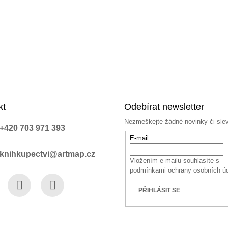
kt
Odebírat newsletter
Nezmeškejte žádné novinky či sle
+420 703 971 393
E-mail
knihkupectvi@artmap.cz
Vložením e-mailu souhlasíte s
podmínkami ochrany osobních ú
PŘIHLÁSIT SE
book
Instagram
YouTube