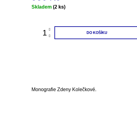
Měrná
Skladem
(2 ks)
cena:
DO KOŠÍKU
Monografie Zdeny Kolečkové.