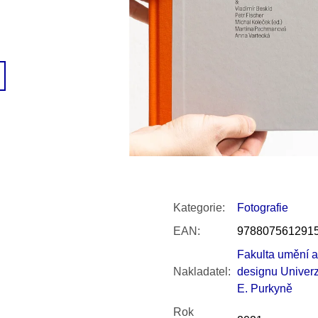
SNESITELNĚJŠ
200 Kč
300 Kč
Původně:
350 K
Kategorie
:
Fotografie
EAN
:
978807561291
Fakulta umění a
Nakladatel
:
designu Univerzi
E. Purkyně
Rok