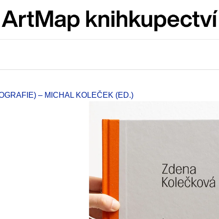
Co potřebujete najít?
HLEDAT
RAFIE) – MICHAL KOLEČEK (ED.)
Doporučujeme
ARTMAT KRABIČKA
VÝVAR
ARTMAT KRABIČKA
NEJEN ROMSK