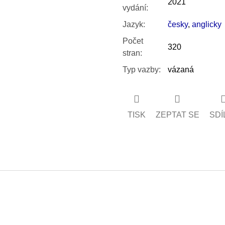
2021
vydání
:
Jazyk
:
česky
,
anglicky
Počet
320
stran
:
Typ vazby
:
vázaná
TISK
ZEPTAT SE
SDÍ