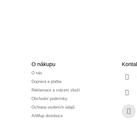
a
t
í
O nákupu
Konta
O nás
Doprava a platba
Reklamace a vrácení zboží
Obchodní podmínky
Ochrana osobních údajů
ArtMap distribuce
Face