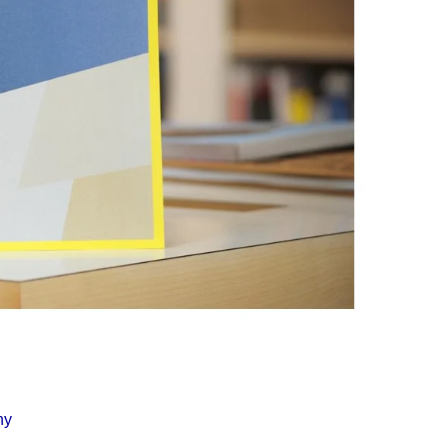
Í KLIMA
č
hy