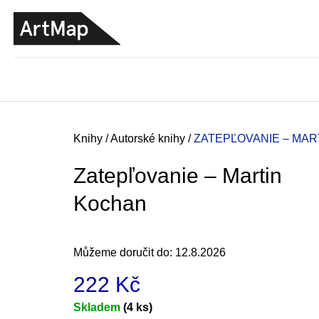
K
Přejít
o
na
ZPĚT
ZPĚT
DO
DO
obsah
š
OBCHODU
OBCHODU
í
k
Domů
Knihy
/
Autorské knihy
/
ZATEPĽOVANIE – MA
Zatepľovanie – Martin
Kochan
Můžeme doručit do:
12.8.2026
222 Kč
JMÉNO
Měrná
Skladem
(4 ks)
380 Kč