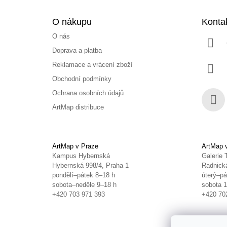
O nákupu
Konta
O nás
Doprava a platba
Reklamace a vrácení zboží
Obchodní podmínky
Ochrana osobních údajů
ArtMap distribuce
Face
ArtMap v Praze
ArtMap 
Kampus Hybernská
Galerie 
Hybernská 998/4, Praha 1
Radnická
pondělí–pátek 8–18 h
úterý–pá
sobota–neděle 9–18 h
sobota 
+420 703 971 393
+420 70