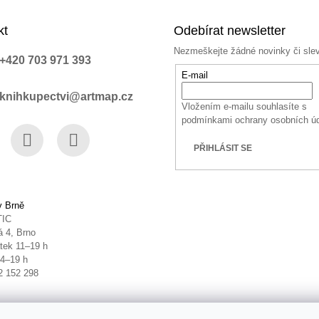
kt
Odebírat newsletter
Nezmeškejte žádné novinky či sle
+420 703 971 393
E-mail
knihkupectvi@artmap.cz
Vložením e-mailu souhlasíte s
podmínkami ochrany osobních ú
PŘIHLÁSIT SE
book
Instagram
YouTube
v Brně
TIC
 4, Brno
tek 11–19 h
14–19 h
2 152 298