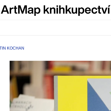
Co potřebujete najít?
HLEDAT
RTIN KOCHAN
Doporučujeme
ARTMAT KRABIČKA
VÝVAR
ARTMAT KRABIČKA
NEJEN ROMSK