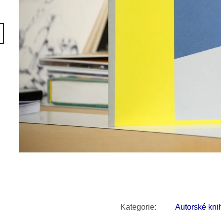
SNESITELNĚJŠ
200 Kč
300 Kč
Původně:
350 K
Kategorie
:
Autorské kni