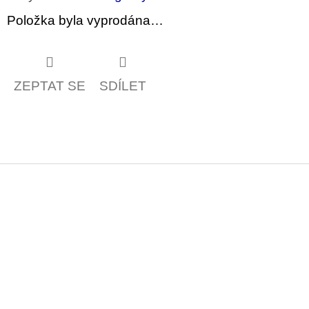
Položka byla vyprodána…
ZEPTAT SE
SDÍLET
Z
á
p
a
t
í