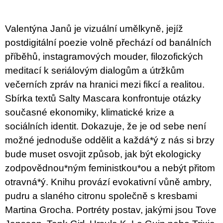
u
j
e
Valentýna Janů je vizuální umělkyně, jejíž
m
e
postdigitální poezie volně přechází od banálních
příběhů, instagramových mouder, filozofických
ARTMAT
meditací k seriálovým dialogům a útržkům
KRABIČKA
ARTMAT
večerních zpráv na hranici mezi fikcí a realitou.
KRABIČKA
Sbírka textů Salty Mascara konfrontuje otázky
200
současné ekonomiky, klimatické krize a
Kč
sociálních identit. Dokazuje, že je od sebe není
možné jednoduše oddělit a každá*ý z nás si brzy
bude muset osvojit způsob, jak být ekologicky
zodpovědnou*ným feministkou*ou a nebýt přitom
otravná*ý. Knihu provází evokativní vůně ambry,
pudru a slaného citronu společně s kresbami
Martina Grocha. Portréty postav, jakými jsou Tove