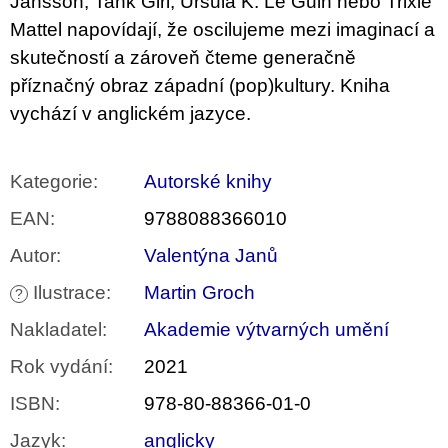
Jansson, Tank Girl, Ursula K. Le Guin nebo Trixie
Mattel napovídají, že oscilujeme mezi imaginací a
skutečností a zároveň čteme generačně
příznačný obraz západní (pop)kultury. Kniha
vychází v anglickém jazyce.
Kategorie
:
Autorské knihy
EAN
:
9788088366010
Autor
:
Valentýna Janů
Ilustrace
:
Martin Groch
?
Nakladatel
:
Akademie výtvarných umění
Rok vydání
:
2021
ISBN
:
978-80-88366-01-0
Jazyk
:
anglicky