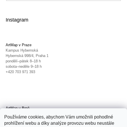
Instagram
ArtMap v Praze
Kampus Hybernská
Hybernská 998/4, Praha 1
pondělí–pátek 8–18 h
sobota–neděle 9–18 h
+420 703 971 393
ArtMap v Brně
Galerie TIC
Používáme cookies, abychom Vám umožnili pohodlné
Radnická 4, Brno
prohlížení webu a díky analýze provozu webu neustále
úterý–pátek 11–19 h