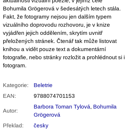
aktuálnosti vizuální poezie, v jejímž čele
Bohumila Grögerová v šedesátých letech stála.
Fakt, že fotogramy nejsou jen dalším typem
vizuálního doprovodu rozhovoru, je v knize
vyjádřen jejich oddělením, skrytím uvnitř
přeložených stránek. Čtenář tak může listovat
knihou a vidět pouze text a dokumentární
fotografie, nebo stránky rozložit a prohlédnout si i
fotogram.
Kategorie
:
Beletrie
EAN
:
9788074701153
Barbora Toman Tylová
,
Bohumila
Autor
:
Grögerová
Překlad
:
česky