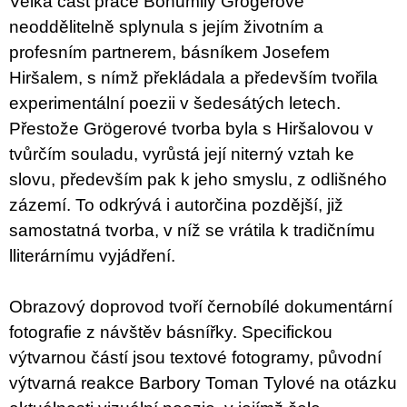
Velká část práce Bohumily Grögerové
neoddělitelně splynula s jejím životním a
profesním partnerem, básníkem Josefem
Hiršalem, s nímž překládala a především tvořila
experimentální poezii v šedesátých letech.
Přestože Grögerové tvorba byla s Hiršalovou v
tvůrčím souladu, vyrůstá její niterný vztah ke
slovu, především pak k jeho smyslu, z odlišného
zázemí. To odkrývá i autorčina pozdější, již
samostatná tvorba, v níž se vrátila k tradičnímu
lliterárnímu vyjádření.
Obrazový doprovod tvoří černobílé dokumentární
fotografie z návštěv básnířky. Specifickou
výtvarnou částí jsou textové fotogramy, původní
výtvarná reakce Barbory Toman Tylové na otázku