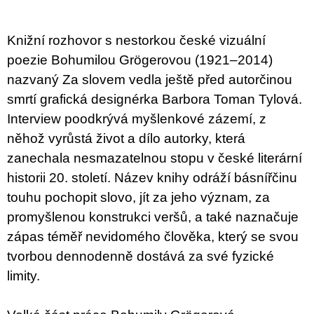
u
j
e
Knižní rozhovor s nestorkou české vizuální
m
e
poezie Bohumilou Grögerovou (1921–2014)
nazvaný Za slovem vedla ještě před autorčinou
JMÉNO
smrtí grafická designérka Barbora Toman Tylová.
380
Interview poodkrývá myšlenkové zázemí, z
Kč
něhož vyrůstá život a dílo autorky, která
zanechala nesmazatelnou stopu v české literární
historii 20. století. Název knihy odráží básnířčinu
touhu pochopit slovo, jít za jeho význam, za
promyšlenou konstrukci veršů, a také naznačuje
zápas téměř nevidomého člověka, který se svou
tvorbou dennodenně dostává za své fyzické
limity.