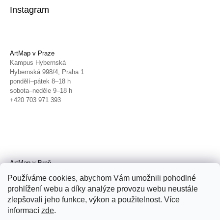
Instagram
ArtMap v Praze
Kampus Hybernská
Hybernská 998/4, Praha 1
pondělí–pátek 8–18 h
sobota–neděle 9–18 h
+420 703 971 393
ArtMap v Brně
Galerie TIC
Používáme cookies, abychom Vám umožnili pohodlné
Radnická 4, Brno
prohlížení webu a díky analýze provozu webu neustále
úterý–pátek 11–19 h
zlepšovali jeho funkce, výkon a použitelnost. Více
sobota 14–19 h
+420 702 152 298
informací
zde
.