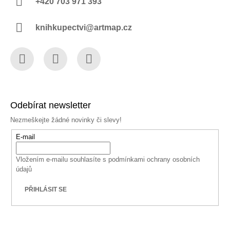
+420 703 971 393
knihkupectvi@artmap.cz
Facebook
Instagram
YouTube
Odebírat newsletter
Nezmeškejte žádné novinky či slevy!
E-mail
Vložením e-mailu souhlasíte s
podmínkami ochrany osobních
údajů
PŘIHLÁSIT SE