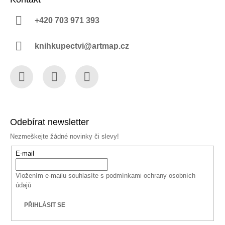
+420 703 971 393
knihkupectvi@artmap.cz
Facebook
Instagram
YouTube
Odebírat newsletter
Nezmeškejte žádné novinky či slevy!
E-mail
Vložením e-mailu souhlasíte s
podmínkami ochrany osobních
údajů
PŘIHLÁSIT SE