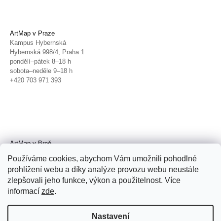
ArtMap v Praze
Kampus Hybernská
Hybernská 998/4, Praha 1
pondělí–pátek 8–18 h
sobota–neděle 9–18 h
+420 703 971 393
ArtMap v Brně
Galerie TIC
Používáme cookies, abychom Vám umožnili pohodlné
Radnická 4, Brno
prohlížení webu a díky analýze provozu webu neustále
úterý–pátek 11–19 h
zlepšovali jeho funkce, výkon a použitelnost. Více
sobota 14–19 h
+420 702 152 298
informací
zde
.
Nastavení