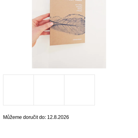
a
j
í
t
?
HLEDAT
D
o
p
o
Můžeme doručit do:
12.8.2026
r
u
č