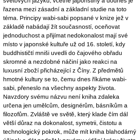
světových jazyků, včetně japonštiny a dodnes je
řazena mezi zásadní a základní studie na toto
téma. Principy wabi-sabi popsané v knize jež v
základě nabádají žít současností, oceňovat
jednoduchost a přijímat nedokonalost mají své
místo v japonské kultuře už od 16. století, kdy
buddhističtí mniši uvedli do čajového obřadu
skromné a nezdobné náčiní jako reakci na
luxusní zboží přicházející z Číny. Z předmětů
hmotné kultury se to, čemu dnes říkáme wabi-
sabi, přeneslo na všechny aspekty života.
Navzdory svému názvu není kniha zdaleka
určena jen umělcům, designérům, básníkům a
filozofům. Zvláště ve světě, který klade čím dál
větší důraz na dokonalost, symetrii, čistotu a
technologický pokrok, může mít kniha blahodárný