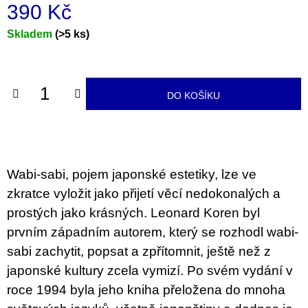
u
390 Kč
j
e
Měrná
Skladem
(>5 ks)
m
cena:
e
VÝVAR
DO KOŠÍKU
NEJEN
ROMSKÉ
RECEPTY
PRO
SNESITELNĚJŠÍ
KLIMA
Wabi-sabi, pojem japonské estetiky, lze ve
300
Kč
zkratce vyložit jako přijetí věcí nedokonalých a
Původně:
prostých jako krásných. Leonard Koren byl
350
Kč
prvním západním autorem, který se rozhodl wabi-
sabi zachytit, popsat a zpřítomnit, ještě než z
japonské kultury zcela vymizí. Po svém vydání v
roce 1994 byla jeho kniha přeložena do mnoha