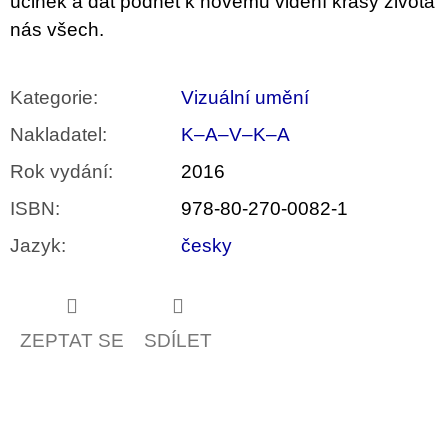
účinek a dát podnět k novému vidění krásy života
nás všech.
Kategorie
:
Vizuální umění
Nakladatel
:
K–A–V–K–A
Rok vydání
:
2016
ISBN
:
978-80-270-0082-1
Jazyk
:
česky
ZEPTAT SE
SDÍLET