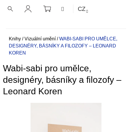
K
Přejít
NÁKUPNÍ
MENU
CZ
KOŠÍK
o
na
ZPĚT
ZPĚT
HLEDAT
PŘIHLÁŠENÍ
obsah
š
í
C
k
o
Domů
Knihy
/
Vizuální umění
/
WABI-SABI PRO UMĚLCE,
DESIGNÉRY, BÁSNÍKY A FILOZOFY – LEONARD
p
KOREN
o
t
Wabi-sabi pro umělce,
ř
e
designéry, básníky a filozofy –
b
Leonard Koren
u
j
e
t
e
n